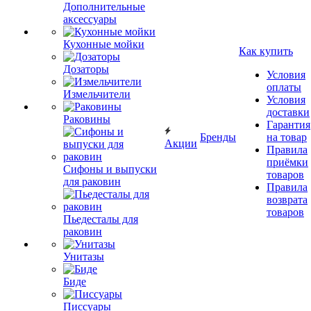
Дополнительные
аксессуары
Кухонные мойки
Как купить
Дозаторы
Условия
оплаты
Измельчители
Условия
доставки
Раковины
Гарантия
Бренды
на товар
Акции
Правила
приёмки
Сифоны и выпуски
товаров
для раковин
Правила
возврата
товаров
Пьедесталы для
раковин
Унитазы
Биде
Писсуары