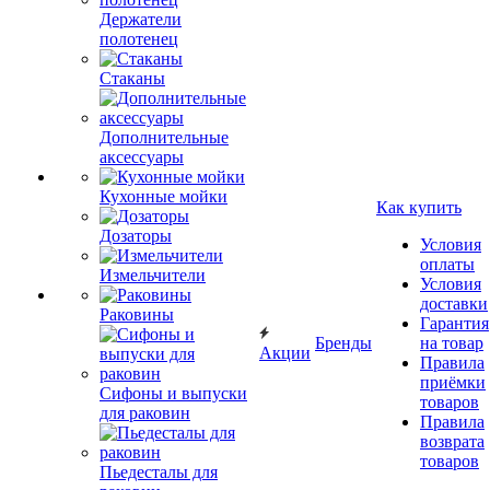
Держатели
полотенец
Стаканы
Дополнительные
аксессуары
Кухонные мойки
Как купить
Дозаторы
Условия
оплаты
Измельчители
Условия
доставки
Раковины
Гарантия
Бренды
на товар
Акции
Правила
приёмки
Сифоны и выпуски
товаров
для раковин
Правила
возврата
товаров
Пьедесталы для