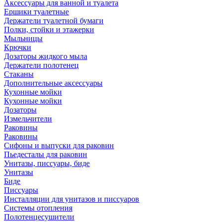
Аксессуары для ванной и туалета
Ершики туалетные
Держатели туалетной бумаги
Полки, стойки и этажерки
Мыльницы
Крючки
Дозаторы жидкого мыла
Держатели полотенец
Стаканы
Дополнительные аксессуары
Кухонные мойки
Кухонные мойки
Дозаторы
Измельчители
Раковины
Раковины
Сифоны и выпуски для раковин
Пьедесталы для раковин
Унитазы, писсуары, биде
Унитазы
Биде
Писсуары
Инсталляции для унитазов и писсуаров
Системы отопления
Полотенцесушители