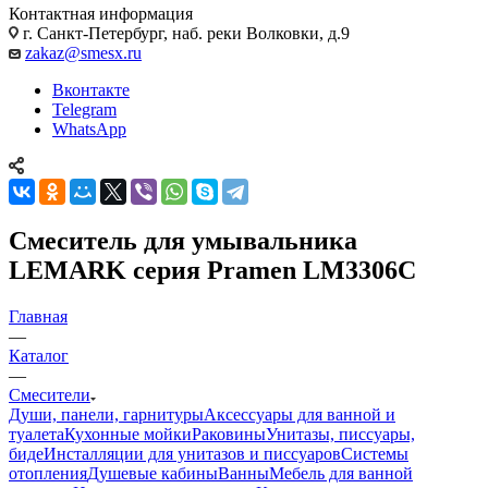
Контактная информация
г. Санкт-Петербург, наб. реки Волковки, д.9
zakaz@smesx.ru
Вконтакте
Telegram
WhatsApp
Смеситель для умывальника
LEMARK серия Pramen LM3306C
Главная
—
Каталог
—
Смесители
Души, панели, гарнитуры
Аксессуары для ванной и
туалета
Кухонные мойки
Раковины
Унитазы, писсуары,
биде
Инсталляции для унитазов и писсуаров
Системы
отопления
Душевые кабины
Ванны
Мебель для ванной