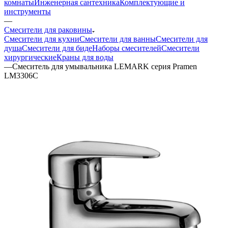
комнаты
Инженерная сантехника
Комплектующие и
инструменты
—
Смесители для раковины
Смесители для кухни
Смесители для ванны
Смесители для
душа
Смесители для биде
Наборы смесителей
Смесители
хирургические
Краны для воды
—
Смеситель для умывальника LEMARK серия Pramen
LM3306C