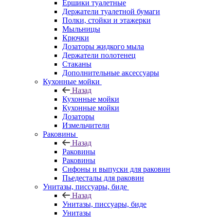
Ершики туалетные
Держатели туалетной бумаги
Полки, стойки и этажерки
Мыльницы
Крючки
Дозаторы жидкого мыла
Держатели полотенец
Стаканы
Дополнительные аксессуары
Кухонные мойки
Назад
Кухонные мойки
Кухонные мойки
Дозаторы
Измельчители
Раковины
Назад
Раковины
Раковины
Сифоны и выпуски для раковин
Пьедесталы для раковин
Унитазы, писсуары, биде
Назад
Унитазы, писсуары, биде
Унитазы