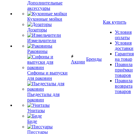
Дополнительные
аксессуары
Кухонные мойки
Как купить
Дозаторы
Условия
оплаты
Измельчители
Условия
доставки
Раковины
Гарантия
Бренды
на товар
Акции
Правила
приёмки
Сифоны и выпуски
товаров
для раковин
Правила
возврата
товаров
Пьедесталы для
раковин
Унитазы
Биде
Писсуары