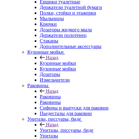
Ершики туалетные
Держатели туалетной бумаги
Полки, стойки и этажерки
Мыльницы
Крючки
Дозаторы жидкого мыла
Держатели полотенец
Стаканы
Дополнительные аксессуары
Кухонные мойки
Назад
Кухонные мойки
Кухонные мойки
Дозаторы
Измельчители
Раковины
Назад
Раковины
Раковины
Сифоны и выпуски для раковин
Пьедесталы для раковин
Унитазы, писсуары, биде
Назад
Унитазы, писсуары, биде
Унитазы