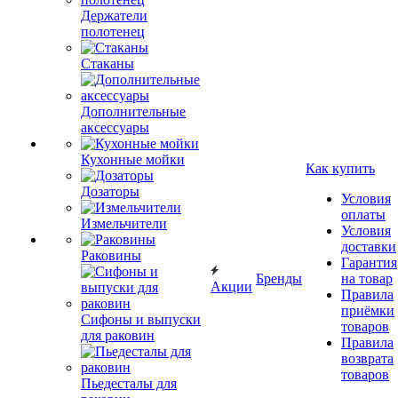
Держатели
полотенец
Стаканы
Дополнительные
аксессуары
Кухонные мойки
Как купить
Дозаторы
Условия
оплаты
Измельчители
Условия
доставки
Раковины
Гарантия
Бренды
на товар
Акции
Правила
приёмки
Сифоны и выпуски
товаров
для раковин
Правила
возврата
товаров
Пьедесталы для