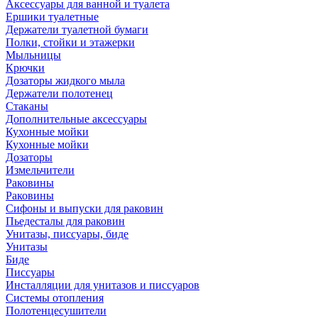
Аксессуары для ванной и туалета
Ершики туалетные
Держатели туалетной бумаги
Полки, стойки и этажерки
Мыльницы
Крючки
Дозаторы жидкого мыла
Держатели полотенец
Стаканы
Дополнительные аксессуары
Кухонные мойки
Кухонные мойки
Дозаторы
Измельчители
Раковины
Раковины
Сифоны и выпуски для раковин
Пьедесталы для раковин
Унитазы, писсуары, биде
Унитазы
Биде
Писсуары
Инсталляции для унитазов и писсуаров
Системы отопления
Полотенцесушители