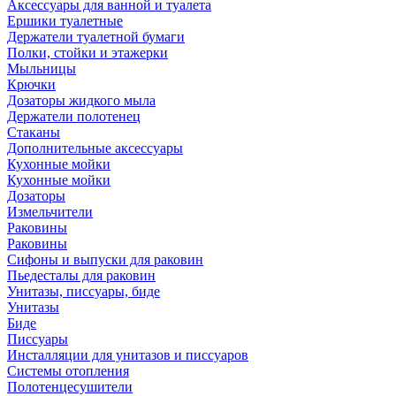
Аксессуары для ванной и туалета
Ершики туалетные
Держатели туалетной бумаги
Полки, стойки и этажерки
Мыльницы
Крючки
Дозаторы жидкого мыла
Держатели полотенец
Стаканы
Дополнительные аксессуары
Кухонные мойки
Кухонные мойки
Дозаторы
Измельчители
Раковины
Раковины
Сифоны и выпуски для раковин
Пьедесталы для раковин
Унитазы, писсуары, биде
Унитазы
Биде
Писсуары
Инсталляции для унитазов и писсуаров
Системы отопления
Полотенцесушители