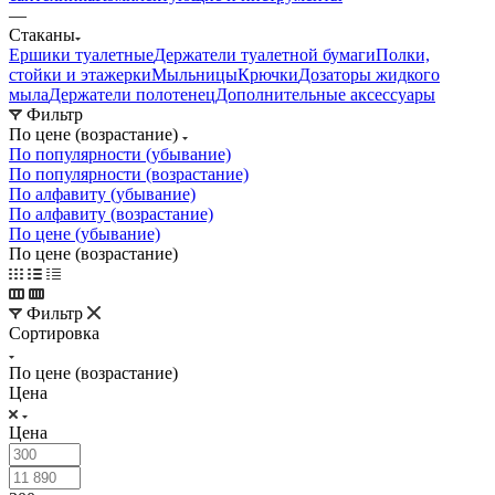
—
Стаканы
Ершики туалетные
Держатели туалетной бумаги
Полки,
стойки и этажерки
Мыльницы
Крючки
Дозаторы жидкого
мыла
Держатели полотенец
Дополнительные аксессуары
Фильтр
По цене (возрастание)
По популярности (убывание)
По популярности (возрастание)
По алфавиту (убывание)
По алфавиту (возрастание)
По цене (убывание)
По цене (возрастание)
Фильтр
Сортировка
По цене (возрастание)
Цена
Цена