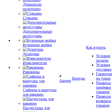
Держатели
полотенец
Стаканы
Дополнительные
аксессуары
Кухонные мойки
Как купить
Дозаторы
Условия
оплаты
Измельчители
Условия
доставки
Раковины
Гарантия
Бренды
на товар
Акции
Правила
приёмки
Сифоны и выпуски
товаров
для раковин
Правила
возврата
товаров
Пьедесталы для