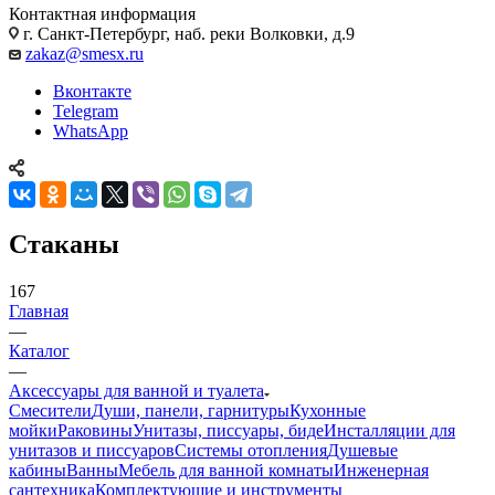
Контактная информация
г. Санкт-Петербург, наб. реки Волковки, д.9
zakaz@smesx.ru
Вконтакте
Telegram
WhatsApp
Стаканы
167
Главная
—
Каталог
—
Аксессуары для ванной и туалета
Смесители
Души, панели, гарнитуры
Кухонные
мойки
Раковины
Унитазы, писсуары, биде
Инсталляции для
унитазов и писсуаров
Системы отопления
Душевые
кабины
Ванны
Мебель для ванной комнаты
Инженерная
сантехника
Комплектующие и инструменты