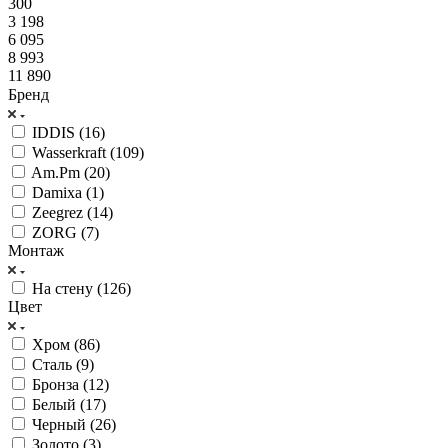
300
3 198
6 095
8 993
11 890
Бренд
IDDIS (
16
)
Wasserkraft (
109
)
Am.Pm (
20
)
Damixa (
1
)
Zeegrez (
14
)
ZORG (
7
)
Монтаж
На стену (
126
)
Цвет
Хром (
86
)
Сталь (
9
)
Бронза (
12
)
Белый (
17
)
Черный (
26
)
Золото (
3
)