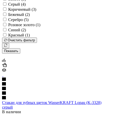
Серый (
4
)
Коричневый (
3
)
Бежевый (
2
)
Серебро (
5
)
Розовое золото (
1
)
Синий (
2
)
Красный (
1
)
Очистить фильтр
Показать
Стакан для зубных щеток WasserKRAFT Lopau (K-3328)
серый
В наличии