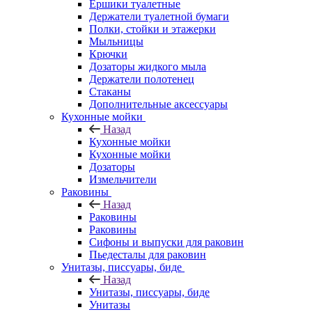
Ершики туалетные
Держатели туалетной бумаги
Полки, стойки и этажерки
Мыльницы
Крючки
Дозаторы жидкого мыла
Держатели полотенец
Стаканы
Дополнительные аксессуары
Кухонные мойки
Назад
Кухонные мойки
Кухонные мойки
Дозаторы
Измельчители
Раковины
Назад
Раковины
Раковины
Сифоны и выпуски для раковин
Пьедесталы для раковин
Унитазы, писсуары, биде
Назад
Унитазы, писсуары, биде
Унитазы