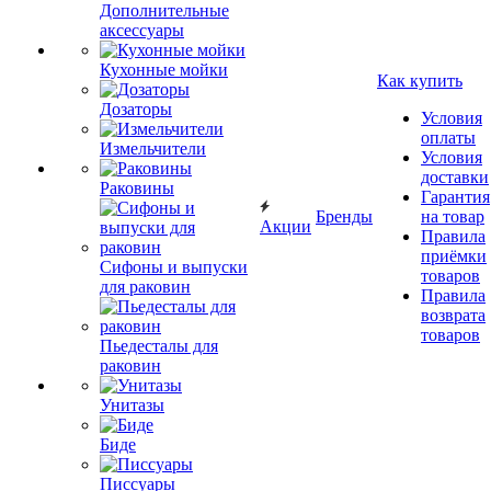
Дополнительные
аксессуары
Кухонные мойки
Как купить
Дозаторы
Условия
оплаты
Измельчители
Условия
доставки
Раковины
Гарантия
Бренды
на товар
Акции
Правила
приёмки
Сифоны и выпуски
товаров
для раковин
Правила
возврата
товаров
Пьедесталы для
раковин
Унитазы
Биде
Писсуары