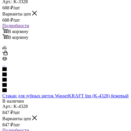
Арт.: K-3328
688
₽
/шт
Варианты цен
688
₽
/шт
Подробности
В корзину
В корзину
Стакан для зубных щеток WasserKRAFT Inn (K-4328) бежевый
В наличии
Арт.: K-4328
847
₽
/шт
Варианты цен
847
₽
/шт
Подробности