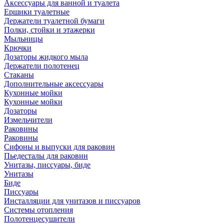
Аксессуары для ванной и туалета
Ершики туалетные
Держатели туалетной бумаги
Полки, стойки и этажерки
Мыльницы
Крючки
Дозаторы жидкого мыла
Держатели полотенец
Стаканы
Дополнительные аксессуары
Кухонные мойки
Кухонные мойки
Дозаторы
Измельчители
Раковины
Раковины
Сифоны и выпуски для раковин
Пьедесталы для раковин
Унитазы, писсуары, биде
Унитазы
Биде
Писсуары
Инсталляции для унитазов и писсуаров
Системы отопления
Полотенцесушители