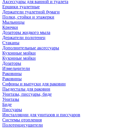
Аксессуары для ванной и туалета
Ершики туалетные
Держатели туалетной бумаги
Полки, стойки и этажерки
Мыльницы
Крючки
Дозаторы жидкого мыла
Держатели полотенец
Стаканы
Дополнительные аксессуары
Кухонные мойки
Кухонные мойки
Дозаторы
Измельчители
Раковины
Раковины
Сифоны и выпуски для раковин
Пьедесталы для раковин
Унитазы, писсуары, биде
Унитазы
Биде
Писсуары
Инсталляции для унитазов и писсуаров
Системы отопления
Полотенцесушители