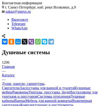
Контактная информация
г. Санкт-Петербург, наб. реки Волковки, д.9
zakaz@smesx.ru
Вконтакте
Telegram
WhatsApp
Душевые системы
1206
Главная
—
Каталог
—
Души, панели, гарнитуры
Смесители
Аксессуары для ванной и туалета
Кухонные
мойки
Раковины
Унитазы, писсуары, биде
Инсталляции для
унитазов и писсуаров
Системы отопления
Душевые
кабины
Ванны
Мебель для ванной комнаты
Инженерная
сантехника
Комплектующие и инструменты