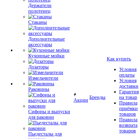
Держатели
полотенец
Стаканы
Дополнительные
аксессуары
Кухонные мойки
Как купить
Дозаторы
Условия
оплаты
Измельчители
Условия
доставки
Раковины
Гарантия
Бренды
на товар
Акции
Правила
приёмки
Сифоны и выпуски
товаров
для раковин
Правила
возврата
товаров
Пьедесталы для