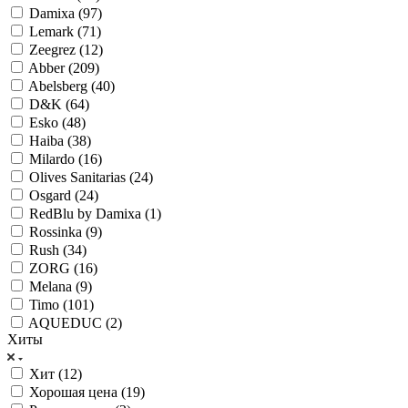
Damixa (
97
)
Lemark (
71
)
Zeegrez (
12
)
Abber (
209
)
Abelsberg (
40
)
D&K (
64
)
Esko (
48
)
Haiba (
38
)
Milardo (
16
)
Olives Sanitarias (
24
)
Osgard (
24
)
RedBlu by Damixa (
1
)
Rossinka (
9
)
Rush (
34
)
ZORG (
16
)
Melana (
9
)
Timo (
101
)
AQUEDUC (
2
)
Хиты
Хит (
12
)
Хорошая цена (
19
)