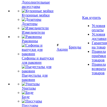
Дополнительные
аксессуары
Кухонные мойки
Как купить
Дозаторы
Условия
оплаты
Измельчители
Условия
доставки
Раковины
Гарантия
Бренды
на товар
Акции
Правила
приёмки
Сифоны и выпуски
товаров
для раковин
Правила
возврата
товаров
Пьедесталы для
раковин
Унитазы
Биде
Писсуары