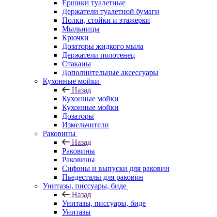
Ершики туалетные
Держатели туалетной бумаги
Полки, стойки и этажерки
Мыльницы
Крючки
Дозаторы жидкого мыла
Держатели полотенец
Стаканы
Дополнительные аксессуары
Кухонные мойки
Назад
Кухонные мойки
Кухонные мойки
Дозаторы
Измельчители
Раковины
Назад
Раковины
Раковины
Сифоны и выпуски для раковин
Пьедесталы для раковин
Унитазы, писсуары, биде
Назад
Унитазы, писсуары, биде
Унитазы