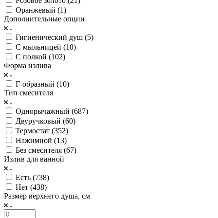
Розовое золото (
21
)
Оранжевый (
1
)
Дополнительные опции
Гигиенический душ (
5
)
С мыльницей (
10
)
С полкой (
102
)
Форма излива
Г-образный (
10
)
Тип смесителя
Однорычажный (
687
)
Двуручковый (
60
)
Термостат (
352
)
Нажимной (
13
)
Без смесителя (
67
)
Излив для ванной
Есть (
738
)
Нет (
438
)
Размер верхнего душа, см