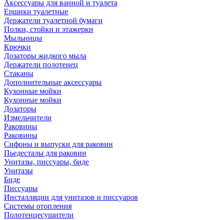
Аксессуары для ванной и туалета
Ершики туалетные
Держатели туалетной бумаги
Полки, стойки и этажерки
Мыльницы
Крючки
Дозаторы жидкого мыла
Держатели полотенец
Стаканы
Дополнительные аксессуары
Кухонные мойки
Кухонные мойки
Дозаторы
Измельчители
Раковины
Раковины
Сифоны и выпуски для раковин
Пьедесталы для раковин
Унитазы, писсуары, биде
Унитазы
Биде
Писсуары
Инсталляции для унитазов и писсуаров
Системы отопления
Полотенцесушители