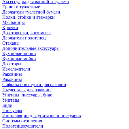
Аксессуары для ванной и туалета
Ершики туалетные
Держатели туалетной бумаги
Полки, стойки и этажерки
Мыльницы
Крючки
Дозаторы жидкого мыла
Держатели полотенец
Стаканы
Дополнительные аксессуары
Кухонные мойки
Кухонные мойки
Дозаторы
Измельчители
Раковины
Раковины
Сифоны и выпуски для раковин
Пьедесталы для раковин
Унитазы, писсуары, биде
Унитазы
Биде
Писсуары
Инсталляции для унитазов и писсуаров
Системы отопления
Полотенцесушители