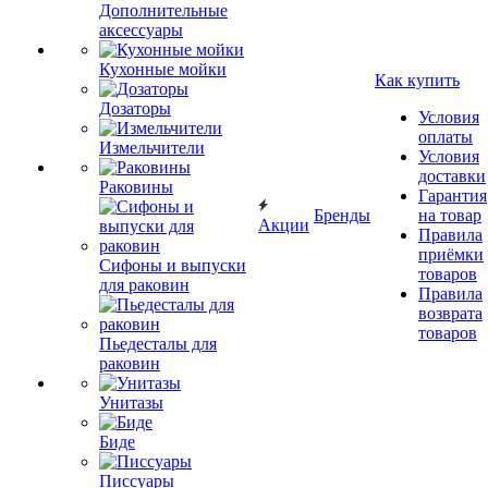
Дополнительные
аксессуары
Кухонные мойки
Как купить
Дозаторы
Условия
оплаты
Измельчители
Условия
доставки
Раковины
Гарантия
Бренды
на товар
Акции
Правила
приёмки
Сифоны и выпуски
товаров
для раковин
Правила
возврата
товаров
Пьедесталы для
раковин
Унитазы
Биде
Писсуары