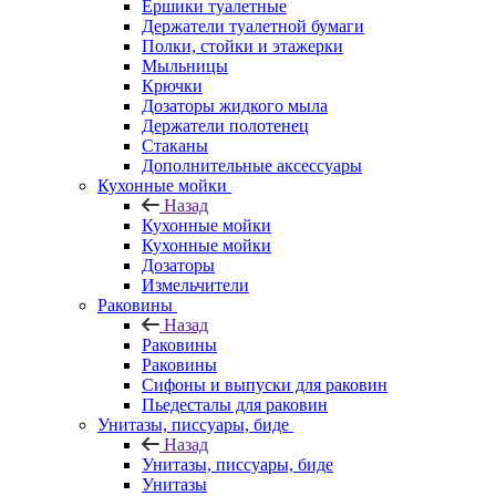
Ершики туалетные
Держатели туалетной бумаги
Полки, стойки и этажерки
Мыльницы
Крючки
Дозаторы жидкого мыла
Держатели полотенец
Стаканы
Дополнительные аксессуары
Кухонные мойки
Назад
Кухонные мойки
Кухонные мойки
Дозаторы
Измельчители
Раковины
Назад
Раковины
Раковины
Сифоны и выпуски для раковин
Пьедесталы для раковин
Унитазы, писсуары, биде
Назад
Унитазы, писсуары, биде
Унитазы