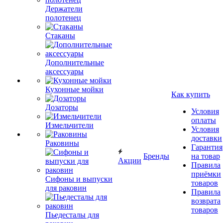
Держатели
полотенец
Стаканы
Дополнительные
аксессуары
Кухонные мойки
Как купить
Дозаторы
Условия
оплаты
Измельчители
Условия
доставки
Раковины
Гарантия
Бренды
на товар
Акции
Правила
приёмки
Сифоны и выпуски
товаров
для раковин
Правила
возврата
товаров
Пьедесталы для