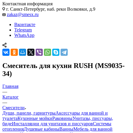
Контактная информация
г. Санкт-Петербург, наб. реки Волковки, д.9
zakaz@smesx.ru
Вконтакте
Telegram
WhatsApp
Смеситель для кухни RUSH (MS9035-
34)
Главная
—
Каталог
—
Смесители
Души, панели, гарнитуры
Аксессуары для ванной и
туалета
Кухонные мойки
Раковины
Унитазы, писсуары,
биде
Инсталляции для унитазов и писсуаров
Системы
отопления
Душевые кабины
Ванны
Мебель для ванной