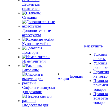
Держатели
полотенец
Стаканы
Дополнительные
аксессуары
Кухонные мойки
Как купить
Дозаторы
Условия
оплаты
Измельчители
Условия
доставки
Раковины
Гарантия
Бренды
на товар
Акции
Правила
приёмки
Сифоны и выпуски
товаров
для раковин
Правила
возврата
товаров
Пьедесталы для