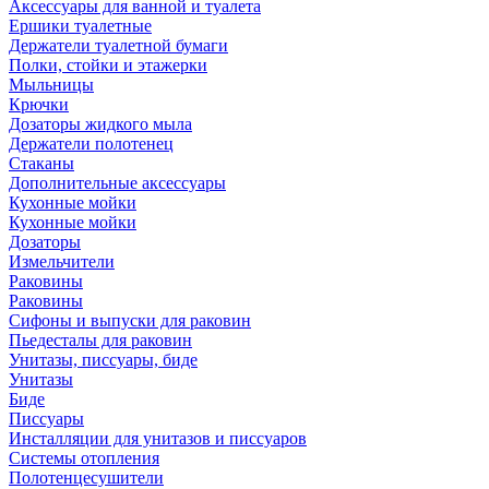
Аксессуары для ванной и туалета
Ершики туалетные
Держатели туалетной бумаги
Полки, стойки и этажерки
Мыльницы
Крючки
Дозаторы жидкого мыла
Держатели полотенец
Стаканы
Дополнительные аксессуары
Кухонные мойки
Кухонные мойки
Дозаторы
Измельчители
Раковины
Раковины
Сифоны и выпуски для раковин
Пьедесталы для раковин
Унитазы, писсуары, биде
Унитазы
Биде
Писсуары
Инсталляции для унитазов и писсуаров
Системы отопления
Полотенцесушители