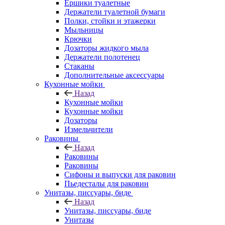
Ершики туалетные
Держатели туалетной бумаги
Полки, стойки и этажерки
Мыльницы
Крючки
Дозаторы жидкого мыла
Держатели полотенец
Стаканы
Дополнительные аксессуары
Кухонные мойки
Назад
Кухонные мойки
Кухонные мойки
Дозаторы
Измельчители
Раковины
Назад
Раковины
Раковины
Сифоны и выпуски для раковин
Пьедесталы для раковин
Унитазы, писсуары, биде
Назад
Унитазы, писсуары, биде
Унитазы