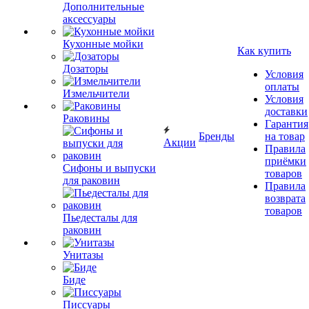
Дополнительные
аксессуары
Кухонные мойки
Как купить
Дозаторы
Условия
оплаты
Измельчители
Условия
доставки
Раковины
Гарантия
Бренды
на товар
Акции
Правила
приёмки
Сифоны и выпуски
товаров
для раковин
Правила
возврата
товаров
Пьедесталы для
раковин
Унитазы
Биде
Писсуары