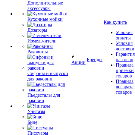
Дополнительные
аксессуары
Кухонные мойки
Как купить
Дозаторы
Условия
оплаты
Измельчители
Условия
доставки
Раковины
Гарантия
Бренды
на товар
Акции
Правила
приёмки
Сифоны и выпуски
товаров
для раковин
Правила
возврата
товаров
Пьедесталы для
раковин
Унитазы
Биде
Писсуары