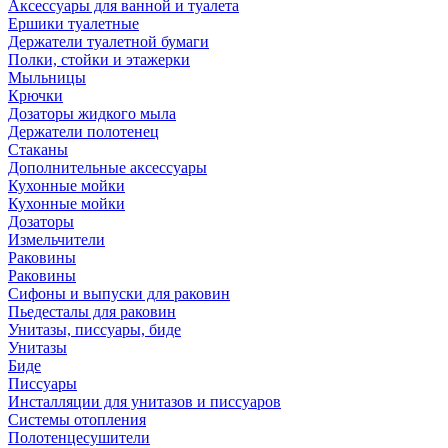
Аксессуары для ванной и туалета
Ершики туалетные
Держатели туалетной бумаги
Полки, стойки и этажерки
Мыльницы
Крючки
Дозаторы жидкого мыла
Держатели полотенец
Стаканы
Дополнительные аксессуары
Кухонные мойки
Кухонные мойки
Дозаторы
Измельчители
Раковины
Раковины
Сифоны и выпуски для раковин
Пьедесталы для раковин
Унитазы, писсуары, биде
Унитазы
Биде
Писсуары
Инсталляции для унитазов и писсуаров
Системы отопления
Полотенцесушители