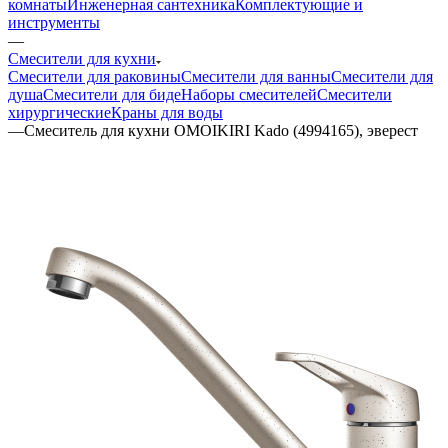
комнаты
Инженерная сантехника
Комплектующие и
инструменты
—
Смесители для кухни
Смесители для раковины
Смесители для ванны
Смесители для
душа
Смесители для биде
Наборы смесителей
Смесители
хирургические
Краны для воды
—
Смеситель для кухни OMOIKIRI Kado (4994165), эверест