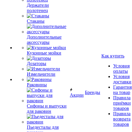
Держатели
полотенец
Стаканы
Дополнительные
аксессуары
Кухонные мойки
Как купить
Дозаторы
Условия
оплаты
Измельчители
Условия
доставки
Раковины
Гарантия
Бренды
на товар
Акции
Правила
приёмки
Сифоны и выпуски
товаров
для раковин
Правила
возврата
товаров
Пьедесталы для