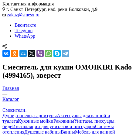
Контактная информация
г. Санкт-Петербург, наб. реки Волковки, д.9
zakaz@smesx.ru
Вконтакте
Telegram
WhatsApp
Смеситель для кухни OMOIKIRI Kado
(4994165), эверест
Главная
—
Каталог
—
Смесители
Души, панели, гарнитуры
Аксессуары для ванной и
туалета
Кухонные мойки
Раковины
Унитазы, писсуары,
биде
Инсталляции для унитазов и писсуаров
Системы
отопления
Душевые кабины
Ванны
Мебель для ванной