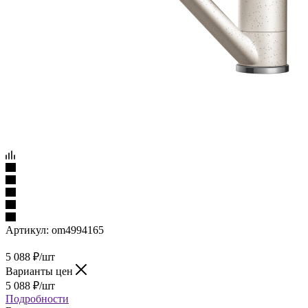
Артикул:
om4994165
5 088
₽
/шт
Варианты цен
5 088
₽
/шт
Подробности