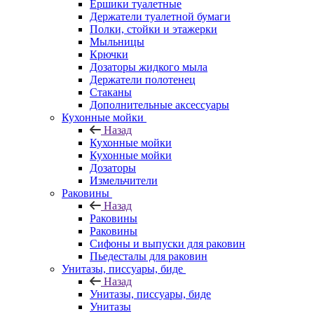
Ершики туалетные
Держатели туалетной бумаги
Полки, стойки и этажерки
Мыльницы
Крючки
Дозаторы жидкого мыла
Держатели полотенец
Стаканы
Дополнительные аксессуары
Кухонные мойки
Назад
Кухонные мойки
Кухонные мойки
Дозаторы
Измельчители
Раковины
Назад
Раковины
Раковины
Сифоны и выпуски для раковин
Пьедесталы для раковин
Унитазы, писсуары, биде
Назад
Унитазы, писсуары, биде
Унитазы