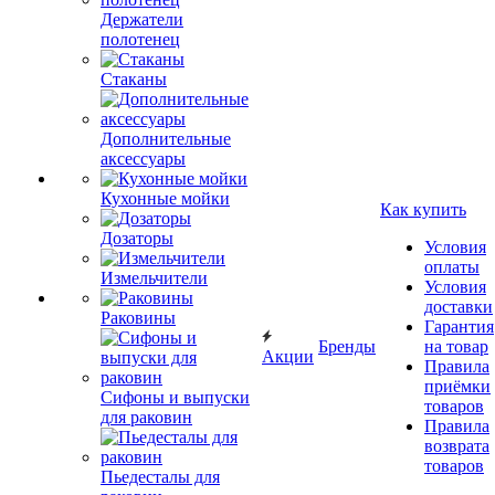
Держатели
полотенец
Стаканы
Дополнительные
аксессуары
Кухонные мойки
Как купить
Дозаторы
Условия
оплаты
Измельчители
Условия
доставки
Раковины
Гарантия
Бренды
на товар
Акции
Правила
приёмки
Сифоны и выпуски
товаров
для раковин
Правила
возврата
товаров
Пьедесталы для