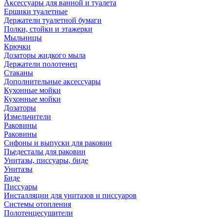
Аксессуары для ванной и туалета
Ершики туалетные
Держатели туалетной бумаги
Полки, стойки и этажерки
Мыльницы
Крючки
Дозаторы жидкого мыла
Держатели полотенец
Стаканы
Дополнительные аксессуары
Кухонные мойки
Кухонные мойки
Дозаторы
Измельчители
Раковины
Раковины
Сифоны и выпуски для раковин
Пьедесталы для раковин
Унитазы, писсуары, биде
Унитазы
Биде
Писсуары
Инсталляции для унитазов и писсуаров
Системы отопления
Полотенцесушители