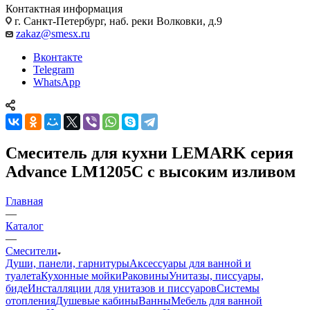
Контактная информация
г. Санкт-Петербург, наб. реки Волковки, д.9
zakaz@smesx.ru
Вконтакте
Telegram
WhatsApp
Смеситель для кухни LEMARK серия
Advance LM1205C с высоким изливом
Главная
—
Каталог
—
Смесители
Души, панели, гарнитуры
Аксессуары для ванной и
туалета
Кухонные мойки
Раковины
Унитазы, писсуары,
биде
Инсталляции для унитазов и писсуаров
Системы
отопления
Душевые кабины
Ванны
Мебель для ванной