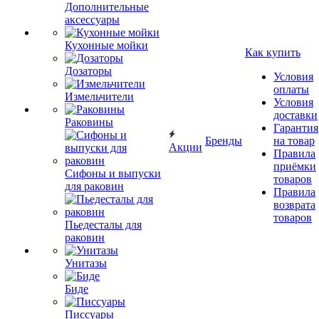
Дополнительные
аксессуары
Кухонные мойки
Как купить
Дозаторы
Условия
оплаты
Измельчители
Условия
доставки
Раковины
Гарантия
Бренды
на товар
Акции
Правила
приёмки
Сифоны и выпуски
товаров
для раковин
Правила
возврата
товаров
Пьедесталы для
раковин
Унитазы
Биде
Писсуары