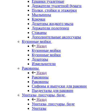
Ершики туалетные
Держатели туалетной бумаги
Полки, стойки и этажерки
Мыльницы
Крючки
Дозаторы жидкого мыла
Держатели полотенец
Стаканы
Дополнительные аксессуары
Кухонные мойки
Назад
Кухонные мойки
Кухонные мойки
Дозаторы
Измельчители
Раковины
Назад
Раковины
Раковины
Сифоны и выпуски для раковин
Пьедесталы для раковин
Унитазы, писсуары, биде
Назад
Унитазы, писсуары, биде
Унитазы