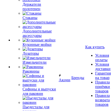
Держатели
полотенец
Стаканы
Дополнительные
аксессуары
Кухонные мойки
Как купить
Дозаторы
Условия
оплаты
Измельчители
Условия
доставки
Раковины
Гарантия
Бренды
на товар
Акции
Правила
приёмки
Сифоны и выпуски
товаров
для раковин
Правила
возврата
товаров
Пьедесталы для