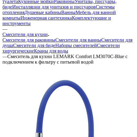
туалета
Кухонные мойки
Раковины
Унитазы, писсуары,
биде
Инсталляции для унитазов и писсуаров
Системы
отопления
Душевые кабины
Ванны
Мебель для ванной
комнаты
Инженерная сантехника
Комплектующие и
инструменты
—
Смесители для кухни
Смесители для раковины
Смесители для ванны
Смесители для
душа
Смесители для биде
Наборы смесителей
Смесители
хирургические
Краны для воды
—
Смеситель для кухни LEMARK Comfort LM3070C-Blue с
подключением к фильтру с питьевой водой