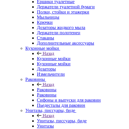
Ершики туалетные
Держатели туалетной бумаги
Полки, стойки и этажерки
Мыльницы
Крючки
Дозаторы жидкого мыла
Держатели полотенец
Стаканы
Дополнительные аксессуары
Кухонные мойки
Назад
Кухонные мойки
Кухонные мойки
Дозаторы
Измельчители
Раковины
Назад
Раковины
Раковины
Сифоны и выпуски для раковин
Пьедесталы для раковин
Унитазы, писсуары, биде
Назад
Унитазы, писсуары, биде
Унитазы