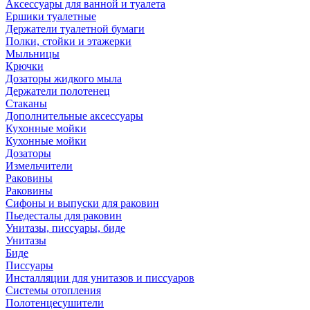
Аксессуары для ванной и туалета
Ершики туалетные
Держатели туалетной бумаги
Полки, стойки и этажерки
Мыльницы
Крючки
Дозаторы жидкого мыла
Держатели полотенец
Стаканы
Дополнительные аксессуары
Кухонные мойки
Кухонные мойки
Дозаторы
Измельчители
Раковины
Раковины
Сифоны и выпуски для раковин
Пьедесталы для раковин
Унитазы, писсуары, биде
Унитазы
Биде
Писсуары
Инсталляции для унитазов и писсуаров
Системы отопления
Полотенцесушители