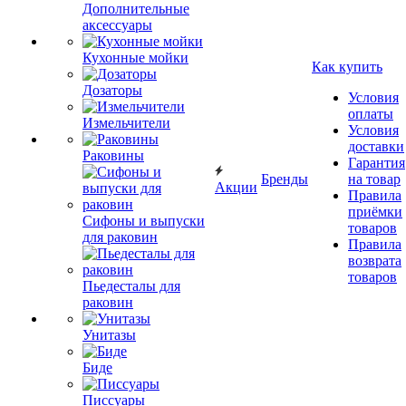
Дополнительные
аксессуары
Кухонные мойки
Как купить
Дозаторы
Условия
оплаты
Измельчители
Условия
доставки
Раковины
Гарантия
Бренды
на товар
Акции
Правила
приёмки
Сифоны и выпуски
товаров
для раковин
Правила
возврата
товаров
Пьедесталы для
раковин
Унитазы
Биде
Писсуары