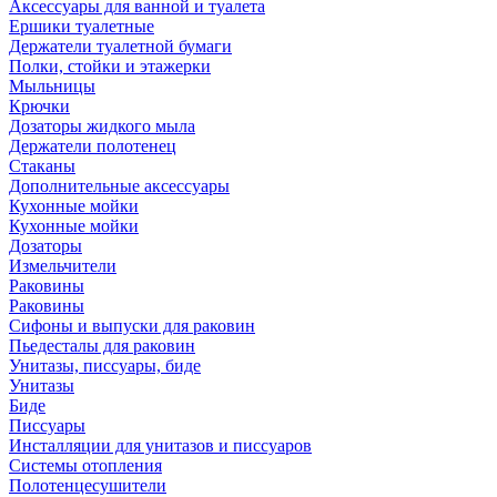
Аксессуары для ванной и туалета
Ершики туалетные
Держатели туалетной бумаги
Полки, стойки и этажерки
Мыльницы
Крючки
Дозаторы жидкого мыла
Держатели полотенец
Стаканы
Дополнительные аксессуары
Кухонные мойки
Кухонные мойки
Дозаторы
Измельчители
Раковины
Раковины
Сифоны и выпуски для раковин
Пьедесталы для раковин
Унитазы, писсуары, биде
Унитазы
Биде
Писсуары
Инсталляции для унитазов и писсуаров
Системы отопления
Полотенцесушители