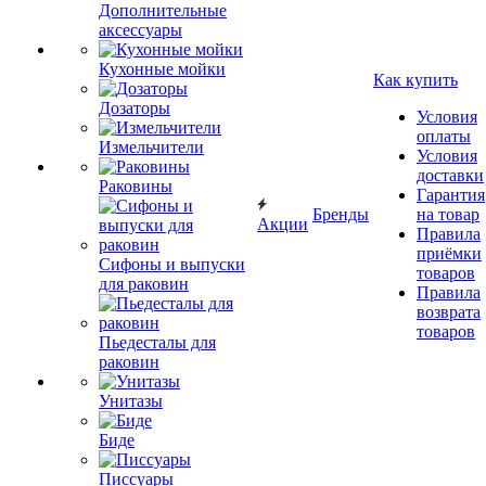
Дополнительные
аксессуары
Кухонные мойки
Как купить
Дозаторы
Условия
оплаты
Измельчители
Условия
доставки
Раковины
Гарантия
Бренды
на товар
Акции
Правила
приёмки
Сифоны и выпуски
товаров
для раковин
Правила
возврата
товаров
Пьедесталы для
раковин
Унитазы
Биде
Писсуары