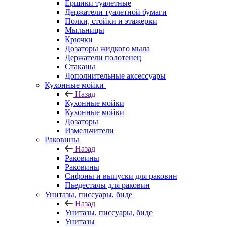
Ершики туалетные
Держатели туалетной бумаги
Полки, стойки и этажерки
Мыльницы
Крючки
Дозаторы жидкого мыла
Держатели полотенец
Стаканы
Дополнительные аксессуары
Кухонные мойки
Назад
Кухонные мойки
Кухонные мойки
Дозаторы
Измельчители
Раковины
Назад
Раковины
Раковины
Сифоны и выпуски для раковин
Пьедесталы для раковин
Унитазы, писсуары, биде
Назад
Унитазы, писсуары, биде
Унитазы