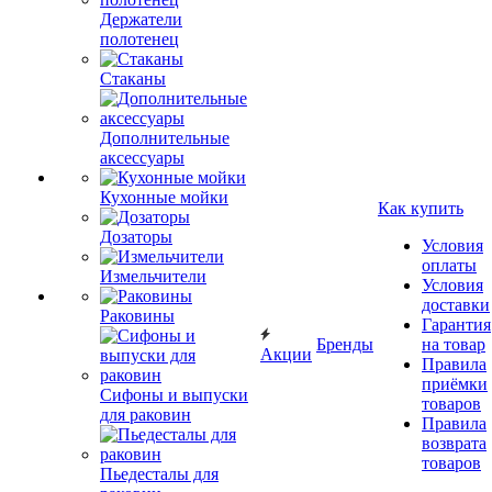
Держатели
полотенец
Стаканы
Дополнительные
аксессуары
Кухонные мойки
Как купить
Дозаторы
Условия
оплаты
Измельчители
Условия
доставки
Раковины
Гарантия
Бренды
на товар
Акции
Правила
приёмки
Сифоны и выпуски
товаров
для раковин
Правила
возврата
товаров
Пьедесталы для