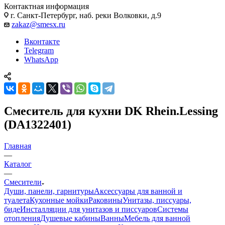
Контактная информация
г. Санкт-Петербург, наб. реки Волковки, д.9
zakaz@smesx.ru
Вконтакте
Telegram
WhatsApp
Смеситель для кухни DK Rhein.Lessing
(DA1322401)
Главная
—
Каталог
—
Смесители
Души, панели, гарнитуры
Аксессуары для ванной и
туалета
Кухонные мойки
Раковины
Унитазы, писсуары,
биде
Инсталляции для унитазов и писсуаров
Системы
отопления
Душевые кабины
Ванны
Мебель для ванной