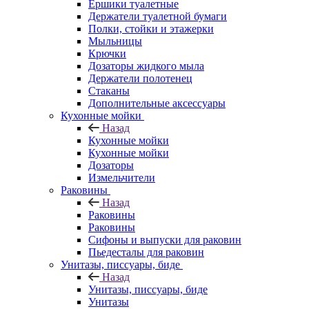
Ершики туалетные
Держатели туалетной бумаги
Полки, стойки и этажерки
Мыльницы
Крючки
Дозаторы жидкого мыла
Держатели полотенец
Стаканы
Дополнительные аксессуары
Кухонные мойки
Назад
Кухонные мойки
Кухонные мойки
Дозаторы
Измельчители
Раковины
Назад
Раковины
Раковины
Сифоны и выпуски для раковин
Пьедесталы для раковин
Унитазы, писсуары, биде
Назад
Унитазы, писсуары, биде
Унитазы