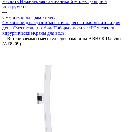
комнаты
Инженерная сантехника
Комплектующие и
инструменты
—
Смесители для раковины
Смесители для кухни
Смесители для ванны
Смесители для
душа
Смесители для биде
Наборы смесителей
Смесители
хирургические
Краны для воды
—
Встраиваемый смеситель для раковины ABBER Daheim
(AF8209)