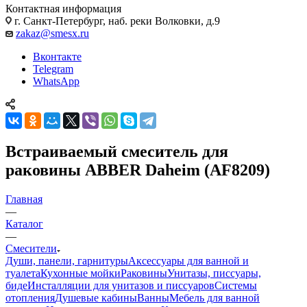
Контактная информация
г. Санкт-Петербург, наб. реки Волковки, д.9
zakaz@smesx.ru
Вконтакте
Telegram
WhatsApp
Встраиваемый смеситель для
раковины ABBER Daheim (AF8209)
Главная
—
Каталог
—
Смесители
Души, панели, гарнитуры
Аксессуары для ванной и
туалета
Кухонные мойки
Раковины
Унитазы, писсуары,
биде
Инсталляции для унитазов и писсуаров
Системы
отопления
Душевые кабины
Ванны
Мебель для ванной