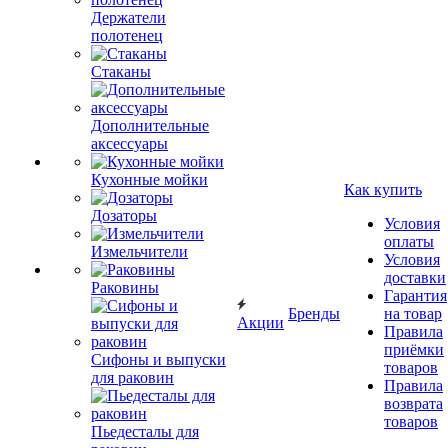
Держатели
полотенец
Стаканы
Дополнительные
аксессуары
Кухонные мойки
Как купить
Дозаторы
Условия
оплаты
Измельчители
Условия
доставки
Раковины
Гарантия
Бренды
на товар
Акции
Правила
приёмки
Сифоны и выпуски
товаров
для раковин
Правила
возврата
товаров
Пьедесталы для