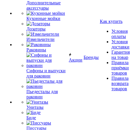
Дополнительные
аксессуары
Кухонные мойки
Как купить
Дозаторы
Условия
оплаты
Измельчители
Условия
доставки
Раковины
Гарантия
Бренды
на товар
Акции
Правила
приёмки
Сифоны и выпуски
товаров
для раковин
Правила
возврата
товаров
Пьедесталы для
раковин
Унитазы
Биде
Писсуары