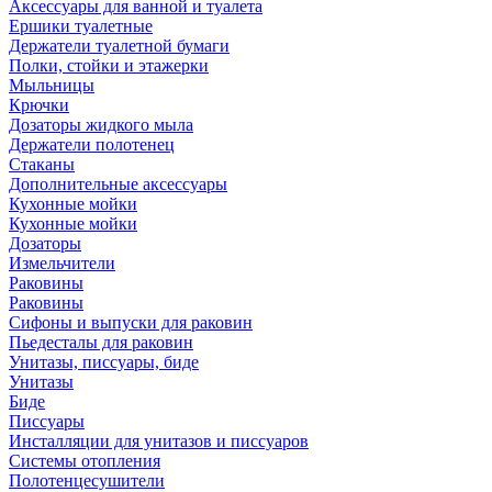
Аксессуары для ванной и туалета
Ершики туалетные
Держатели туалетной бумаги
Полки, стойки и этажерки
Мыльницы
Крючки
Дозаторы жидкого мыла
Держатели полотенец
Стаканы
Дополнительные аксессуары
Кухонные мойки
Кухонные мойки
Дозаторы
Измельчители
Раковины
Раковины
Сифоны и выпуски для раковин
Пьедесталы для раковин
Унитазы, писсуары, биде
Унитазы
Биде
Писсуары
Инсталляции для унитазов и писсуаров
Системы отопления
Полотенцесушители