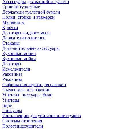
Аксессуары для ванной и туалета
Ершики туалетные
Держатели туалетной бумаги
Полки, стойки и этажерки
Мыльницы
Крючки
Дозаторы жидкого мыла
Держатели полотенец
Стаканы
Дополнительные аксессуары
Кухонные мойки
Кухонные мойки
Дозаторы
Измельчители
Раковины
Раковины
Сифоны и выпуски для раковин
Пьедесталы для раковин
Унитазы, писсуары, биде
Унитазы
Биде
Писсуары
Инсталляции для унитазов и писсуаров
Системы отопления
Полотенцесушители