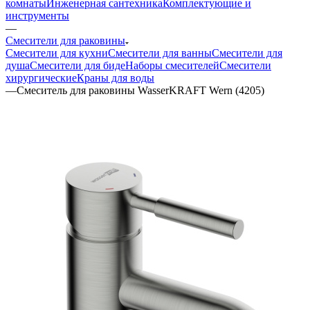
комнаты
Инженерная сантехника
Комплектующие и
инструменты
—
Смесители для раковины
Смесители для кухни
Смесители для ванны
Смесители для
душа
Смесители для биде
Наборы смесителей
Смесители
хирургические
Краны для воды
—
Смеситель для раковины WasserKRAFT Wern (4205)