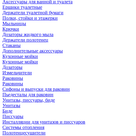
Аксессуары для ванной и туалета
Ершики туалетные
Держатели туалетной бумаги
Полки, стойки и этажерки
Мыльницы
Крючки
Дозаторы жидкого мыла
Держатели полотенец
Стаканы
Дополнительные аксессуары
Кухонные мойки
Кухонные мойки
Дозаторы
Измельчители
Раковины
Раковины
Сифоны и выпуски для раковин
Пьедесталы для раковин
Унитазы, писсуары, биде
Унитазы
Биде
Писсуары
Инсталляции для унитазов и писсуаров
Системы отопления
Полотенцесушители