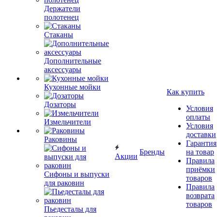
Держатели
полотенец
Стаканы
Дополнительные
аксессуары
Кухонные мойки
Как купить
Дозаторы
Условия
оплаты
Измельчители
Условия
доставки
Раковины
Гарантия
Бренды
на товар
Акции
Правила
приёмки
Сифоны и выпуски
товаров
для раковин
Правила
возврата
товаров
Пьедесталы для