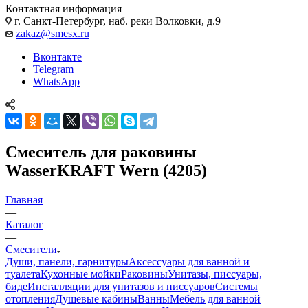
Контактная информация
г. Санкт-Петербург, наб. реки Волковки, д.9
zakaz@smesx.ru
Вконтакте
Telegram
WhatsApp
Смеситель для раковины
WasserKRAFT Wern (4205)
Главная
—
Каталог
—
Смесители
Души, панели, гарнитуры
Аксессуары для ванной и
туалета
Кухонные мойки
Раковины
Унитазы, писсуары,
биде
Инсталляции для унитазов и писсуаров
Системы
отопления
Душевые кабины
Ванны
Мебель для ванной