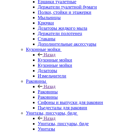
Ершики туалетные
Держатели туалетной бумаги
Полки, стойки и этажерки
Мыльницы
Крючки
Дозаторы жидкого мыла
Держатели полотенец
Стаканы
Дополнительные аксессуары
Кухонные мойки
Назад
Кухонные мойки
Кухонные мойки
Дозаторы
Измельчители
Раковины
Назад
Раковины
Раковины
Сифоны и выпуски для раковин
Пьедесталы для раковин
Унитазы, писсуары, биде
Назад
Унитазы, писсуары, биде
Унитазы