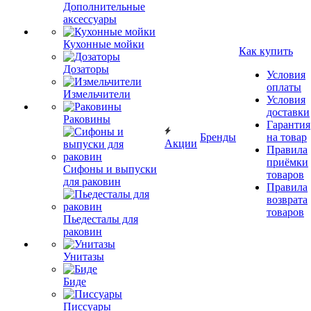
Дополнительные
аксессуары
Кухонные мойки
Как купить
Дозаторы
Условия
оплаты
Измельчители
Условия
доставки
Раковины
Гарантия
Бренды
на товар
Акции
Правила
приёмки
Сифоны и выпуски
товаров
для раковин
Правила
возврата
товаров
Пьедесталы для
раковин
Унитазы
Биде
Писсуары