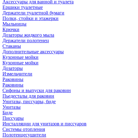
Аксессуары для ванной и туалета
Ершики туалетные
Держатели туалетной бумаги
Полки, стойки и этажерки
Мыльницы
Крючки
Дозаторы жидкого мыла
Держатели полотенец
Стаканы
Дополнительные аксессуары
Кухонные мойки
Кухонные мойки
Дозаторы
Измельчители
Раковины
Раковины
Сифоны и выпуски для раковин
Пьедесталы для раковин
Унитазы, писсуары, биде
Унитазы
Биде
Писсуары
Инсталляции для унитазов и писсуаров
Системы отопления
Полотенцесушители