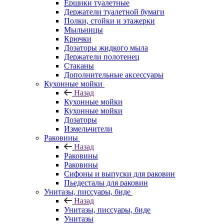
Ершики туалетные
Держатели туалетной бумаги
Полки, стойки и этажерки
Мыльницы
Крючки
Дозаторы жидкого мыла
Держатели полотенец
Стаканы
Дополнительные аксессуары
Кухонные мойки
Назад
Кухонные мойки
Кухонные мойки
Дозаторы
Измельчители
Раковины
Назад
Раковины
Раковины
Сифоны и выпуски для раковин
Пьедесталы для раковин
Унитазы, писсуары, биде
Назад
Унитазы, писсуары, биде
Унитазы