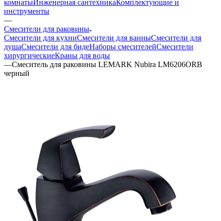
комнаты
Инженерная сантехника
Комплектующие и
инструменты
—
Смесители для раковины
Смесители для кухни
Смесители для ванны
Смесители для
душа
Смесители для биде
Наборы смесителей
Смесители
хирургические
Краны для воды
—
Смеситель для раковины LEMARK Nubira LM6206ORB
черный