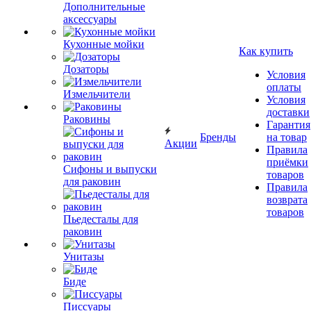
Дополнительные
аксессуары
Кухонные мойки
Как купить
Дозаторы
Условия
оплаты
Измельчители
Условия
доставки
Раковины
Гарантия
Бренды
на товар
Акции
Правила
приёмки
Сифоны и выпуски
товаров
для раковин
Правила
возврата
товаров
Пьедесталы для
раковин
Унитазы
Биде
Писсуары