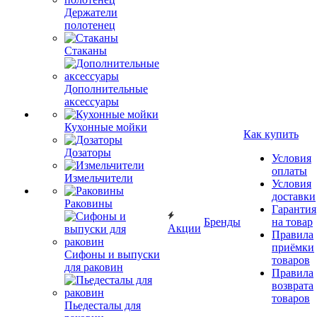
Держатели
полотенец
Стаканы
Дополнительные
аксессуары
Кухонные мойки
Как купить
Дозаторы
Условия
оплаты
Измельчители
Условия
доставки
Раковины
Гарантия
Бренды
на товар
Акции
Правила
приёмки
Сифоны и выпуски
товаров
для раковин
Правила
возврата
товаров
Пьедесталы для