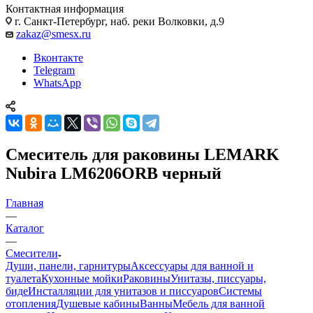
Контактная информация
г. Санкт-Петербург, наб. реки Волковки, д.9
zakaz@smesx.ru
Вконтакте
Telegram
WhatsApp
Смеситель для раковины LEMARK
Nubira LM6206ORB черный
Главная
—
Каталог
—
Смесители
Души, панели, гарнитуры
Аксессуары для ванной и
туалета
Кухонные мойки
Раковины
Унитазы, писсуары,
биде
Инсталляции для унитазов и писсуаров
Системы
отопления
Душевые кабины
Ванны
Мебель для ванной