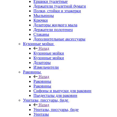
Ершики туалетные
Держатели туалетной бумаги
Полки, стойки и этажерки
Мыльницы
Крючки
Дозаторы жидкого мыла
Держатели полотенец
Стаканы
Дополнительные аксессуары
Кухонные мойки
Назад
Кухонные мойки
Кухонные мойки
Дозаторы
Измельчители
Раковины
Назад
Раковины
Раковины
Сифоны и выпуски для раковин
Пьедесталы для раковин
Унитазы, писсуары, биде
Назад
Унитазы, писсуары, биде
Унитазы