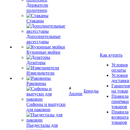
Держатели
полотенец
Стаканы
Дополнительные
аксессуары
Кухонные мойки
Как купить
Дозаторы
Условия
оплаты
Измельчители
Условия
доставки
Раковины
Гарантия
Бренды
на товар
Акции
Правила
приёмки
Сифоны и выпуски
товаров
для раковин
Правила
возврата
товаров
Пьедесталы для