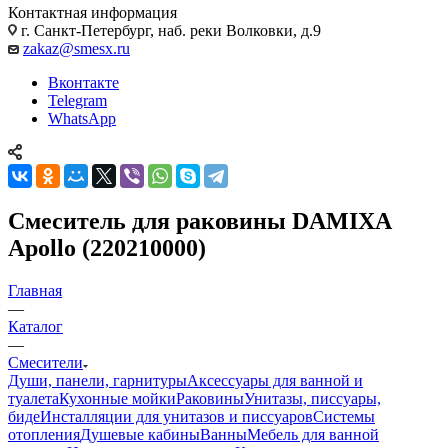
Контактная информация
г. Санкт-Петербург, наб. реки Волковки, д.9
zakaz@smesx.ru
Вконтакте
Telegram
WhatsApp
Смеситель для раковины DAMIXA
Apollo (220210000)
Главная
—
Каталог
—
Смесители
Души, панели, гарнитуры
Аксессуары для ванной и
туалета
Кухонные мойки
Раковины
Унитазы, писсуары,
биде
Инсталляции для унитазов и писсуаров
Системы
отопления
Душевые кабины
Ванны
Мебель для ванной