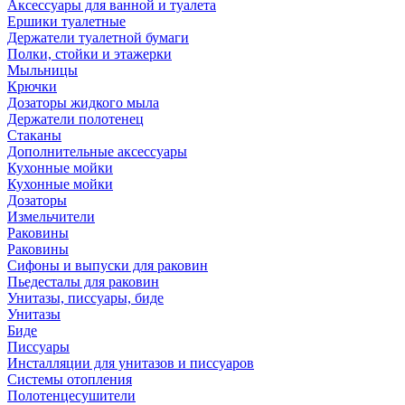
Аксессуары для ванной и туалета
Ершики туалетные
Держатели туалетной бумаги
Полки, стойки и этажерки
Мыльницы
Крючки
Дозаторы жидкого мыла
Держатели полотенец
Стаканы
Дополнительные аксессуары
Кухонные мойки
Кухонные мойки
Дозаторы
Измельчители
Раковины
Раковины
Сифоны и выпуски для раковин
Пьедесталы для раковин
Унитазы, писсуары, биде
Унитазы
Биде
Писсуары
Инсталляции для унитазов и писсуаров
Системы отопления
Полотенцесушители