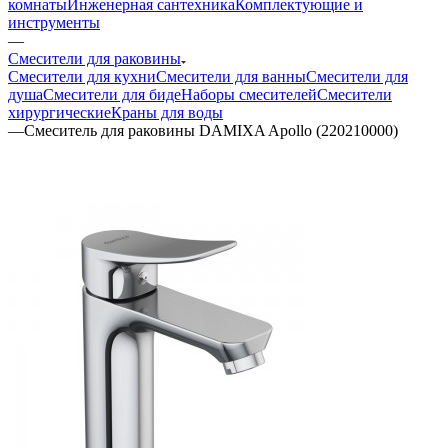
комнаты
Инженерная сантехника
Комплектующие и
инструменты
—
Смесители для раковины
Смесители для кухни
Смесители для ванны
Смесители для
душа
Смесители для биде
Наборы смесителей
Смесители
хирургические
Краны для воды
—
Смеситель для раковины DAMIXA Apollo (220210000)