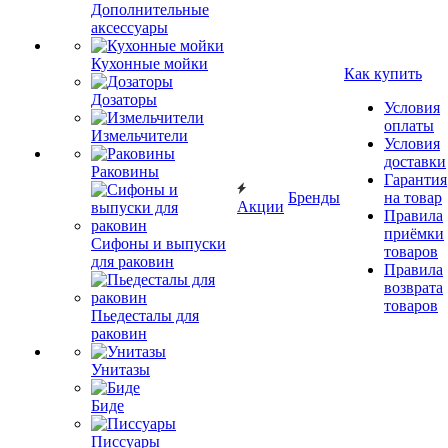
Дополнительные
аксессуары
Кухонные мойки
Как купить
Дозаторы
Условия
оплаты
Измельчители
Условия
доставки
Раковины
Гарантия
Бренды
на товар
Акции
Правила
приёмки
Сифоны и выпуски
товаров
для раковин
Правила
возврата
товаров
Пьедесталы для
раковин
Унитазы
Биде
Писсуары