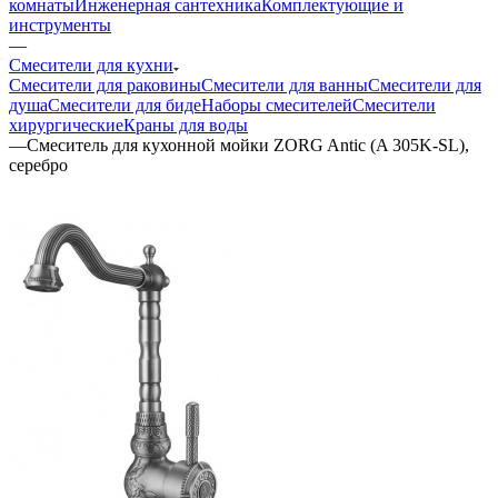
комнаты
Инженерная сантехника
Комплектующие и
инструменты
—
Смесители для кухни
Смесители для раковины
Смесители для ванны
Смесители для
душа
Смесители для биде
Наборы смесителей
Смесители
хирургические
Краны для воды
—
Смеситель для кухонной мойки ZORG Antic (A 305K-SL),
серебро