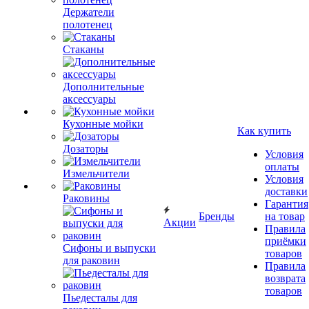
Держатели
полотенец
Стаканы
Дополнительные
аксессуары
Кухонные мойки
Как купить
Дозаторы
Условия
оплаты
Измельчители
Условия
доставки
Раковины
Гарантия
Бренды
на товар
Акции
Правила
приёмки
Сифоны и выпуски
товаров
для раковин
Правила
возврата
товаров
Пьедесталы для