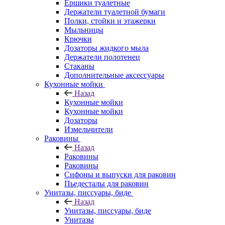
Ершики туалетные
Держатели туалетной бумаги
Полки, стойки и этажерки
Мыльницы
Крючки
Дозаторы жидкого мыла
Держатели полотенец
Стаканы
Дополнительные аксессуары
Кухонные мойки
Назад
Кухонные мойки
Кухонные мойки
Дозаторы
Измельчители
Раковины
Назад
Раковины
Раковины
Сифоны и выпуски для раковин
Пьедесталы для раковин
Унитазы, писсуары, биде
Назад
Унитазы, писсуары, биде
Унитазы