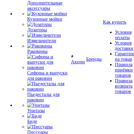
Дополнительные
аксессуары
Кухонные мойки
Как купить
Дозаторы
Условия
оплаты
Измельчители
Условия
доставки
Раковины
Гарантия
Бренды
на товар
Акции
Правила
приёмки
Сифоны и выпуски
товаров
для раковин
Правила
возврата
товаров
Пьедесталы для
раковин
Унитазы
Биде
Писсуары