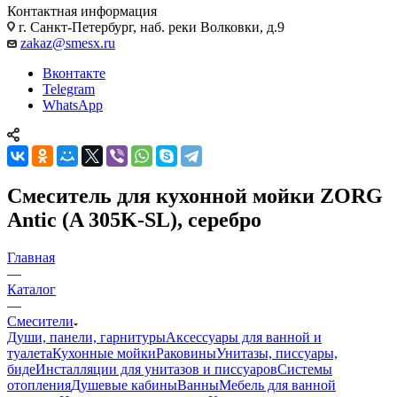
Контактная информация
г. Санкт-Петербург, наб. реки Волковки, д.9
zakaz@smesx.ru
Вконтакте
Telegram
WhatsApp
Смеситель для кухонной мойки ZORG
Antic (A 305K-SL), серебро
Главная
—
Каталог
—
Смесители
Души, панели, гарнитуры
Аксессуары для ванной и
туалета
Кухонные мойки
Раковины
Унитазы, писсуары,
биде
Инсталляции для унитазов и писсуаров
Системы
отопления
Душевые кабины
Ванны
Мебель для ванной