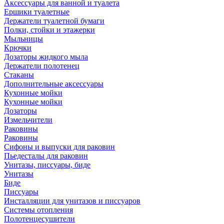
Аксессуары для ванной и туалета
Ершики туалетные
Держатели туалетной бумаги
Полки, стойки и этажерки
Мыльницы
Крючки
Дозаторы жидкого мыла
Держатели полотенец
Стаканы
Дополнительные аксессуары
Кухонные мойки
Кухонные мойки
Дозаторы
Измельчители
Раковины
Раковины
Сифоны и выпуски для раковин
Пьедесталы для раковин
Унитазы, писсуары, биде
Унитазы
Биде
Писсуары
Инсталляции для унитазов и писсуаров
Системы отопления
Полотенцесушители