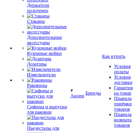
Держатели
полотенец
Стаканы
Дополнительные
аксессуары
Кухонные мойки
Как купить
Дозаторы
Условия
оплаты
Измельчители
Условия
доставки
Раковины
Гарантия
Бренды
на товар
Акции
Правила
приёмки
Сифоны и выпуски
товаров
для раковин
Правила
возврата
товаров
Пьедесталы для