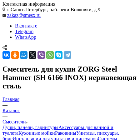
Контактная информация
г. Санкт-Петербург, наб. реки Волковки, д.9
zakaz@smesx.ru
Вконтакте
Telegram
WhatsApp
Смеситель для кухни ZORG Steel
Hammer (SH 6166 INOX) нержавеющая
сталь
Главная
—
Каталог
—
Смесители
Души, панели, гарнитуры
Аксессуары для ванной и
туалета
Кухонные мойки
Раковины
Унитазы, писсуары,
биде
Инсталляции для унитазов и писсуаров
Системы