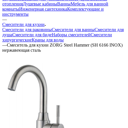
отопления
Душевые кабины
Ванны
Мебель для ванной
комнаты
Инженерная сантехника
Комплектующие и
инструменты
—
Смесители для кухни
Смесители для раковины
Смесители для ванны
Смесители для
душа
Смесители для биде
Наборы смесителей
Смесители
хирургические
Краны для воды
—
Смеситель для кухни ZORG Steel Hammer (SH 6166 INOX)
нержавеющая сталь