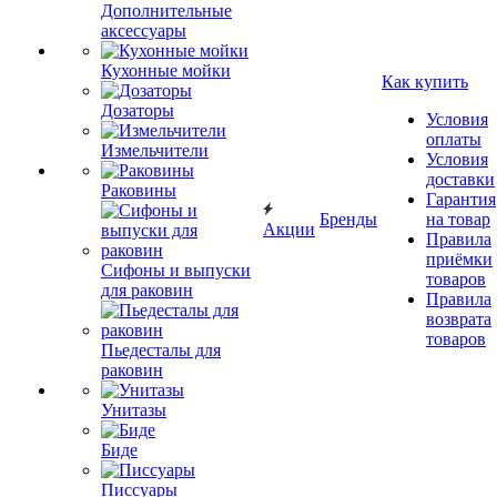
Дополнительные
аксессуары
Кухонные мойки
Как купить
Дозаторы
Условия
оплаты
Измельчители
Условия
доставки
Раковины
Гарантия
Бренды
на товар
Акции
Правила
приёмки
Сифоны и выпуски
товаров
для раковин
Правила
возврата
товаров
Пьедесталы для
раковин
Унитазы
Биде
Писсуары