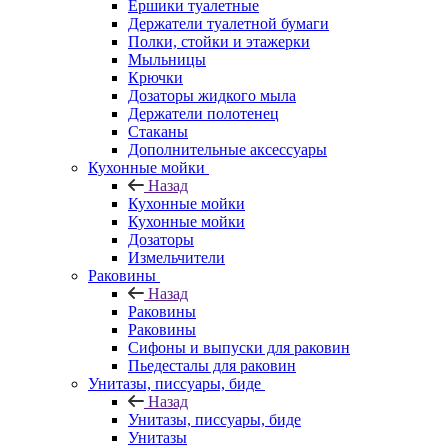
Ершики туалетные
Держатели туалетной бумаги
Полки, стойки и этажерки
Мыльницы
Крючки
Дозаторы жидкого мыла
Держатели полотенец
Стаканы
Дополнительные аксессуары
Кухонные мойки
Назад
Кухонные мойки
Кухонные мойки
Дозаторы
Измельчители
Раковины
Назад
Раковины
Раковины
Сифоны и выпуски для раковин
Пьедесталы для раковин
Унитазы, писсуары, биде
Назад
Унитазы, писсуары, биде
Унитазы