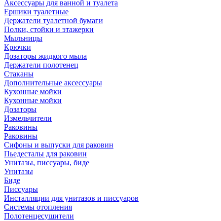
Аксессуары для ванной и туалета
Ершики туалетные
Держатели туалетной бумаги
Полки, стойки и этажерки
Мыльницы
Крючки
Дозаторы жидкого мыла
Держатели полотенец
Стаканы
Дополнительные аксессуары
Кухонные мойки
Кухонные мойки
Дозаторы
Измельчители
Раковины
Раковины
Сифоны и выпуски для раковин
Пьедесталы для раковин
Унитазы, писсуары, биде
Унитазы
Биде
Писсуары
Инсталляции для унитазов и писсуаров
Системы отопления
Полотенцесушители