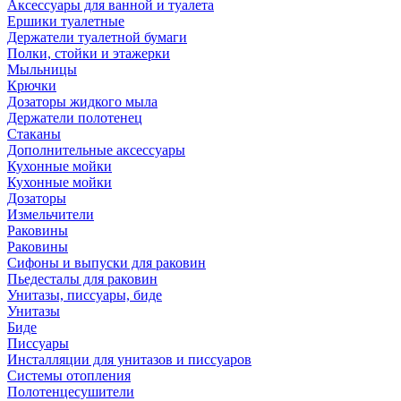
Аксессуары для ванной и туалета
Ершики туалетные
Держатели туалетной бумаги
Полки, стойки и этажерки
Мыльницы
Крючки
Дозаторы жидкого мыла
Держатели полотенец
Стаканы
Дополнительные аксессуары
Кухонные мойки
Кухонные мойки
Дозаторы
Измельчители
Раковины
Раковины
Сифоны и выпуски для раковин
Пьедесталы для раковин
Унитазы, писсуары, биде
Унитазы
Биде
Писсуары
Инсталляции для унитазов и писсуаров
Системы отопления
Полотенцесушители