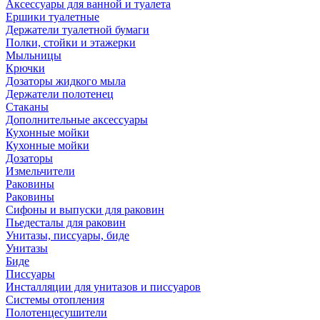
Аксессуары для ванной и туалета
Ершики туалетные
Держатели туалетной бумаги
Полки, стойки и этажерки
Мыльницы
Крючки
Дозаторы жидкого мыла
Держатели полотенец
Стаканы
Дополнительные аксессуары
Кухонные мойки
Кухонные мойки
Дозаторы
Измельчители
Раковины
Раковины
Сифоны и выпуски для раковин
Пьедесталы для раковин
Унитазы, писсуары, биде
Унитазы
Биде
Писсуары
Инсталляции для унитазов и писсуаров
Системы отопления
Полотенцесушители