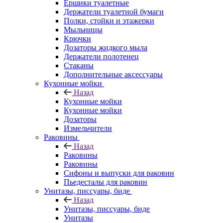
Ершики туалетные
Держатели туалетной бумаги
Полки, стойки и этажерки
Мыльницы
Крючки
Дозаторы жидкого мыла
Держатели полотенец
Стаканы
Дополнительные аксессуары
Кухонные мойки
Назад
Кухонные мойки
Кухонные мойки
Дозаторы
Измельчители
Раковины
Назад
Раковины
Раковины
Сифоны и выпуски для раковин
Пьедесталы для раковин
Унитазы, писсуары, биде
Назад
Унитазы, писсуары, биде
Унитазы