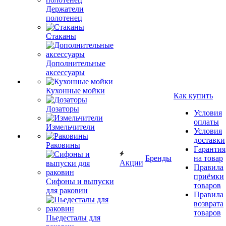
Держатели
полотенец
Стаканы
Дополнительные
аксессуары
Кухонные мойки
Как купить
Дозаторы
Условия
оплаты
Измельчители
Условия
доставки
Раковины
Гарантия
Бренды
на товар
Акции
Правила
приёмки
Сифоны и выпуски
товаров
для раковин
Правила
возврата
товаров
Пьедесталы для