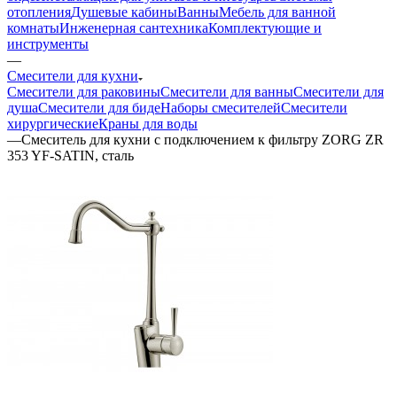
отопления
Душевые кабины
Ванны
Мебель для ванной
комнаты
Инженерная сантехника
Комплектующие и
инструменты
—
Смесители для кухни
Смесители для раковины
Смесители для ванны
Смесители для
душа
Смесители для биде
Наборы смесителей
Смесители
хирургические
Краны для воды
—
Смеситель для кухни с подключением к фильтру ZORG ZR
353 YF-SATIN, сталь