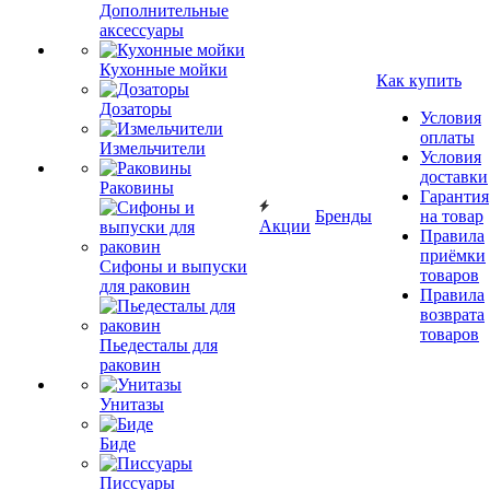
Дополнительные
аксессуары
Кухонные мойки
Как купить
Дозаторы
Условия
оплаты
Измельчители
Условия
доставки
Раковины
Гарантия
Бренды
на товар
Акции
Правила
приёмки
Сифоны и выпуски
товаров
для раковин
Правила
возврата
товаров
Пьедесталы для
раковин
Унитазы
Биде
Писсуары