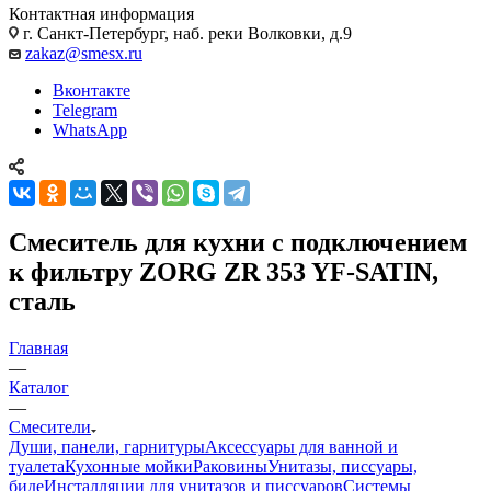
Контактная информация
г. Санкт-Петербург, наб. реки Волковки, д.9
zakaz@smesx.ru
Вконтакте
Telegram
WhatsApp
Смеситель для кухни с подключением
к фильтру ZORG ZR 353 YF-SATIN,
сталь
Главная
—
Каталог
—
Смесители
Души, панели, гарнитуры
Аксессуары для ванной и
туалета
Кухонные мойки
Раковины
Унитазы, писсуары,
биде
Инсталляции для унитазов и писсуаров
Системы