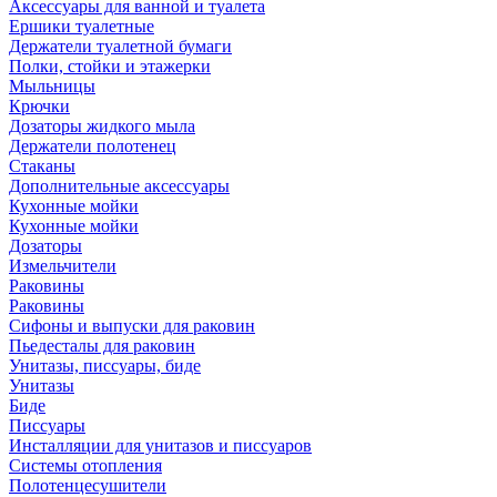
Аксессуары для ванной и туалета
Ершики туалетные
Держатели туалетной бумаги
Полки, стойки и этажерки
Мыльницы
Крючки
Дозаторы жидкого мыла
Держатели полотенец
Стаканы
Дополнительные аксессуары
Кухонные мойки
Кухонные мойки
Дозаторы
Измельчители
Раковины
Раковины
Сифоны и выпуски для раковин
Пьедесталы для раковин
Унитазы, писсуары, биде
Унитазы
Биде
Писсуары
Инсталляции для унитазов и писсуаров
Системы отопления
Полотенцесушители