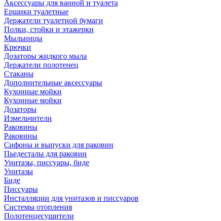
Аксессуары для ванной и туалета
Ершики туалетные
Держатели туалетной бумаги
Полки, стойки и этажерки
Мыльницы
Крючки
Дозаторы жидкого мыла
Держатели полотенец
Стаканы
Дополнительные аксессуары
Кухонные мойки
Кухонные мойки
Дозаторы
Измельчители
Раковины
Раковины
Сифоны и выпуски для раковин
Пьедесталы для раковин
Унитазы, писсуары, биде
Унитазы
Биде
Писсуары
Инсталляции для унитазов и писсуаров
Системы отопления
Полотенцесушители