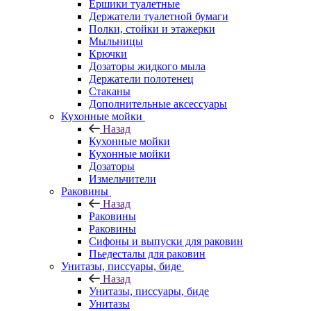
Ершики туалетные
Держатели туалетной бумаги
Полки, стойки и этажерки
Мыльницы
Крючки
Дозаторы жидкого мыла
Держатели полотенец
Стаканы
Дополнительные аксессуары
Кухонные мойки
Назад
Кухонные мойки
Кухонные мойки
Дозаторы
Измельчители
Раковины
Назад
Раковины
Раковины
Сифоны и выпуски для раковин
Пьедесталы для раковин
Унитазы, писсуары, биде
Назад
Унитазы, писсуары, биде
Унитазы