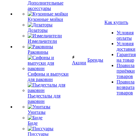
Дополнительные
аксессуары
Кухонные мойки
Как купить
Дозаторы
Условия
оплаты
Измельчители
Условия
доставки
Раковины
Гарантия
Бренды
на товар
Акции
Правила
приёмки
Сифоны и выпуски
товаров
для раковин
Правила
возврата
товаров
Пьедесталы для
раковин
Унитазы
Биде
Писсуары