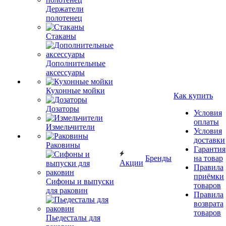
Держатели
полотенец
Стаканы
Дополнительные
аксессуары
Кухонные мойки
Как купить
Дозаторы
Условия
оплаты
Измельчители
Условия
доставки
Раковины
Гарантия
Бренды
на товар
Акции
Правила
приёмки
Сифоны и выпуски
товаров
для раковин
Правила
возврата
товаров
Пьедесталы для