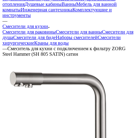
отопления
Душевые кабины
Ванны
Мебель для ванной
комнаты
Инженерная сантехника
Комплектующие и
инструменты
—
Смесители для кухни
Смесители для раковины
Смесители для ванны
Смесители для
душа
Смесители для биде
Наборы смесителей
Смесители
хирургические
Краны для воды
—
Смеситель для кухни с подключением к фильтру ZORG
Steel Hammer (SH 805 SATIN) сатин