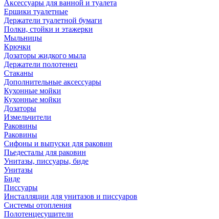
Аксессуары для ванной и туалета
Ершики туалетные
Держатели туалетной бумаги
Полки, стойки и этажерки
Мыльницы
Крючки
Дозаторы жидкого мыла
Держатели полотенец
Стаканы
Дополнительные аксессуары
Кухонные мойки
Кухонные мойки
Дозаторы
Измельчители
Раковины
Раковины
Сифоны и выпуски для раковин
Пьедесталы для раковин
Унитазы, писсуары, биде
Унитазы
Биде
Писсуары
Инсталляции для унитазов и писсуаров
Системы отопления
Полотенцесушители