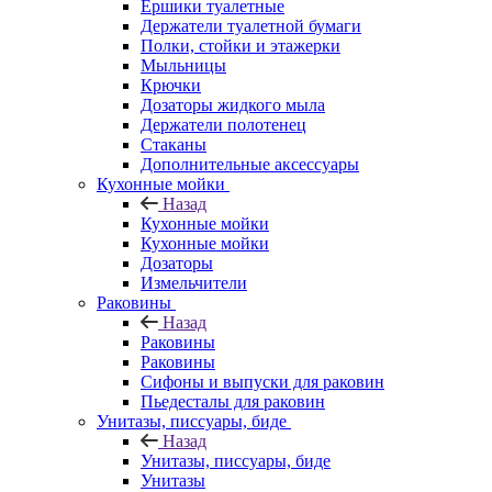
Ершики туалетные
Держатели туалетной бумаги
Полки, стойки и этажерки
Мыльницы
Крючки
Дозаторы жидкого мыла
Держатели полотенец
Стаканы
Дополнительные аксессуары
Кухонные мойки
Назад
Кухонные мойки
Кухонные мойки
Дозаторы
Измельчители
Раковины
Назад
Раковины
Раковины
Сифоны и выпуски для раковин
Пьедесталы для раковин
Унитазы, писсуары, биде
Назад
Унитазы, писсуары, биде
Унитазы