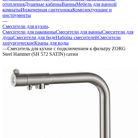
отопления
Душевые кабины
Ванны
Мебель для ванной
комнаты
Инженерная сантехника
Комплектующие и
инструменты
—
Смесители для кухни
Смесители для раковины
Смесители для ванны
Смесители для
душа
Смесители для биде
Наборы смесителей
Смесители
хирургические
Краны для воды
—
Смеситель для кухни с подключением к фильтру ZORG
Steel Hammer (SH 572 SATIN) сатин