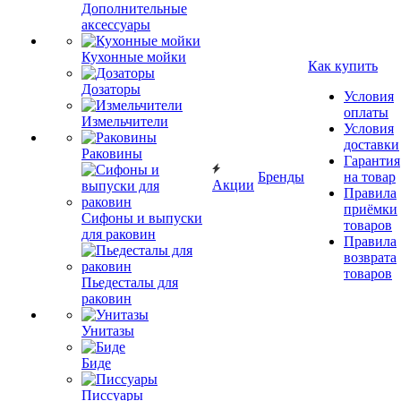
Дополнительные
аксессуары
Кухонные мойки
Как купить
Дозаторы
Условия
оплаты
Измельчители
Условия
доставки
Раковины
Гарантия
Бренды
на товар
Акции
Правила
приёмки
Сифоны и выпуски
товаров
для раковин
Правила
возврата
товаров
Пьедесталы для
раковин
Унитазы
Биде
Писсуары