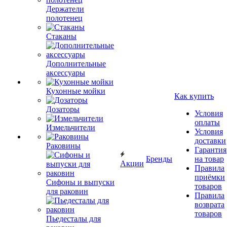
Держатели
полотенец
Стаканы
Дополнительные
аксессуары
Кухонные мойки
Как купить
Дозаторы
Условия
оплаты
Измельчители
Условия
доставки
Раковины
Гарантия
Бренды
на товар
Акции
Правила
приёмки
Сифоны и выпуски
товаров
для раковин
Правила
возврата
товаров
Пьедесталы для