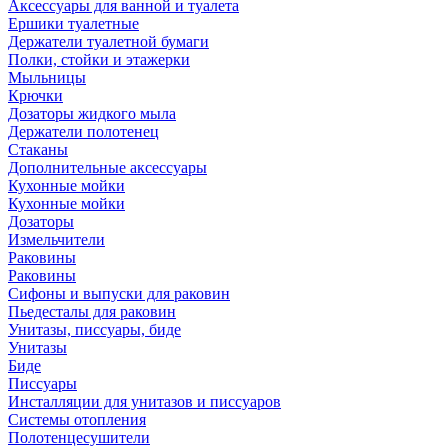
Аксессуары для ванной и туалета
Ершики туалетные
Держатели туалетной бумаги
Полки, стойки и этажерки
Мыльницы
Крючки
Дозаторы жидкого мыла
Держатели полотенец
Стаканы
Дополнительные аксессуары
Кухонные мойки
Кухонные мойки
Дозаторы
Измельчители
Раковины
Раковины
Сифоны и выпуски для раковин
Пьедесталы для раковин
Унитазы, писсуары, биде
Унитазы
Биде
Писсуары
Инсталляции для унитазов и писсуаров
Системы отопления
Полотенцесушители