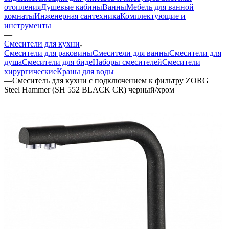
отопления
Душевые кабины
Ванны
Мебель для ванной
комнаты
Инженерная сантехника
Комплектующие и
инструменты
—
Смесители для кухни
Смесители для раковины
Смесители для ванны
Смесители для
душа
Смесители для биде
Наборы смесителей
Смесители
хирургические
Краны для воды
—
Смеситель для кухни с подключением к фильтру ZORG
Steel Hammer (SH 552 BLACK CR) черный/хром