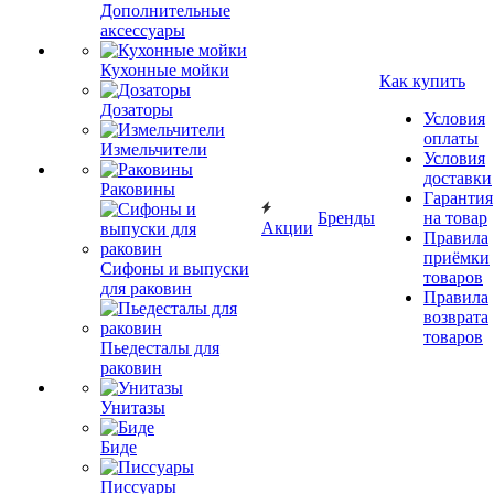
Дополнительные
аксессуары
Кухонные мойки
Как купить
Дозаторы
Условия
оплаты
Измельчители
Условия
доставки
Раковины
Гарантия
Бренды
на товар
Акции
Правила
приёмки
Сифоны и выпуски
товаров
для раковин
Правила
возврата
товаров
Пьедесталы для
раковин
Унитазы
Биде
Писсуары