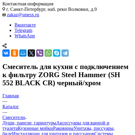
Контактная информация
г. Санкт-Петербург, наб. реки Волковки, д.9
zakaz@smesx.ru
Вконтакте
Telegram
WhatsApp
Смеситель для кухни с подключением
к фильтру ZORG Steel Hammer (SH
552 BLACK CR) черный/хром
Главная
—
Каталог
—
Смесители
Души, панели, гарнитуры
Аксессуары для ванной и
туалета
Кухонные мойки
Раковины
Унитазы, писсуары,
биде
Инсталляции для унитазов и писсуаров
Системы