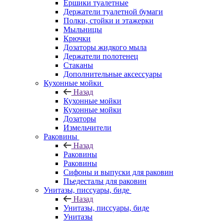
Ершики туалетные
Держатели туалетной бумаги
Полки, стойки и этажерки
Мыльницы
Крючки
Дозаторы жидкого мыла
Держатели полотенец
Стаканы
Дополнительные аксессуары
Кухонные мойки
Назад
Кухонные мойки
Кухонные мойки
Дозаторы
Измельчители
Раковины
Назад
Раковины
Раковины
Сифоны и выпуски для раковин
Пьедесталы для раковин
Унитазы, писсуары, биде
Назад
Унитазы, писсуары, биде
Унитазы