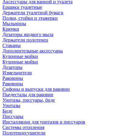
Аксессуары для ванной и туалета
Ершики туалетные
Держатели туалетной бумаги
Полки, стойки и этажерки
Мыльницы
Крючки
Дозаторы жидкого мыла
Держатели полотенец
Стаканы
Дополнительные аксессуары
Кухонные мойки
Кухонные мойки
Дозаторы
Измельчители
Раковины
Раковины
Сифоны и выпуски для раковин
Пьедесталы для раковин
Унитазы, писсуары, биде
Унитазы
Биде
Писсуары
Инсталляции для унитазов и писсуаров
Системы отопления
Полотенцесушители