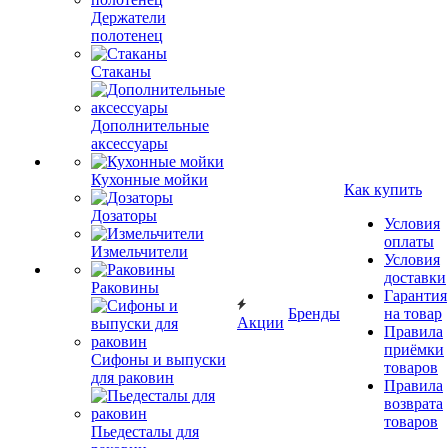
Держатели
полотенец
Стаканы
Дополнительные
аксессуары
Кухонные мойки
Как купить
Дозаторы
Условия
оплаты
Измельчители
Условия
доставки
Раковины
Гарантия
Бренды
на товар
Акции
Правила
приёмки
Сифоны и выпуски
товаров
для раковин
Правила
возврата
товаров
Пьедесталы для