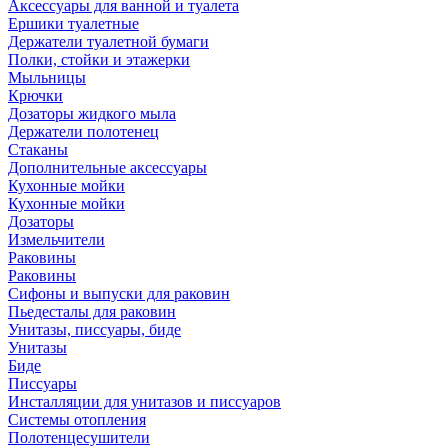
Аксессуары для ванной и туалета
Ершики туалетные
Держатели туалетной бумаги
Полки, стойки и этажерки
Мыльницы
Крючки
Дозаторы жидкого мыла
Держатели полотенец
Стаканы
Дополнительные аксессуары
Кухонные мойки
Кухонные мойки
Дозаторы
Измельчители
Раковины
Раковины
Сифоны и выпуски для раковин
Пьедесталы для раковин
Унитазы, писсуары, биде
Унитазы
Биде
Писсуары
Инсталляции для унитазов и писсуаров
Системы отопления
Полотенцесушители