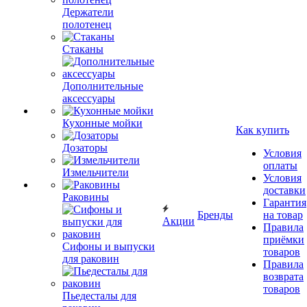
Держатели
полотенец
Стаканы
Дополнительные
аксессуары
Кухонные мойки
Как купить
Дозаторы
Условия
оплаты
Измельчители
Условия
доставки
Раковины
Гарантия
Бренды
на товар
Акции
Правила
приёмки
Сифоны и выпуски
товаров
для раковин
Правила
возврата
товаров
Пьедесталы для