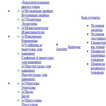
Дополнительные
аксессуары
Кухонные мойки
Как купить
Дозаторы
Условия
оплаты
Измельчители
Условия
доставки
Раковины
Гарантия
Бренды
на товар
Акции
Правила
приёмки
Сифоны и выпуски
товаров
для раковин
Правила
возврата
товаров
Пьедесталы для
раковин
Унитазы
Биде
Писсуары