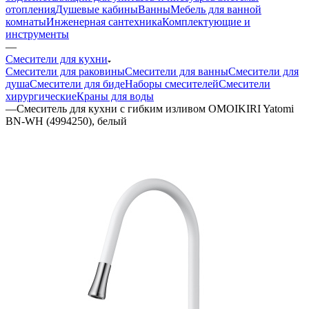
отопления
Душевые кабины
Ванны
Мебель для ванной
комнаты
Инженерная сантехника
Комплектующие и
инструменты
—
Смесители для кухни
Смесители для раковины
Смесители для ванны
Смесители для
душа
Смесители для биде
Наборы смесителей
Смесители
хирургические
Краны для воды
—
Смеситель для кухни с гибким изливом OMOIKIRI Yatomi
BN-WH (4994250), белый