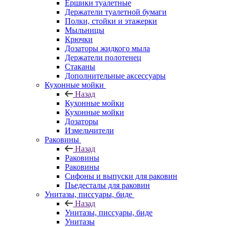
Ершики туалетные
Держатели туалетной бумаги
Полки, стойки и этажерки
Мыльницы
Крючки
Дозаторы жидкого мыла
Держатели полотенец
Стаканы
Дополнительные аксессуары
Кухонные мойки
Назад
Кухонные мойки
Кухонные мойки
Дозаторы
Измельчители
Раковины
Назад
Раковины
Раковины
Сифоны и выпуски для раковин
Пьедесталы для раковин
Унитазы, писсуары, биде
Назад
Унитазы, писсуары, биде
Унитазы