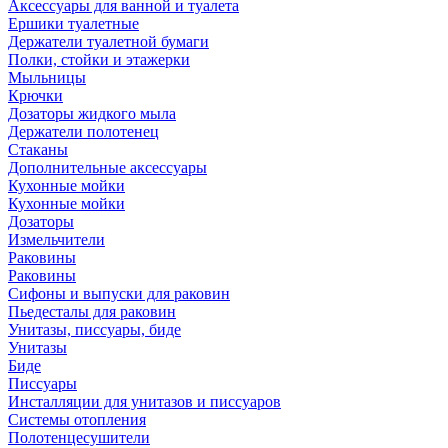
Аксессуары для ванной и туалета
Ершики туалетные
Держатели туалетной бумаги
Полки, стойки и этажерки
Мыльницы
Крючки
Дозаторы жидкого мыла
Держатели полотенец
Стаканы
Дополнительные аксессуары
Кухонные мойки
Кухонные мойки
Дозаторы
Измельчители
Раковины
Раковины
Сифоны и выпуски для раковин
Пьедесталы для раковин
Унитазы, писсуары, биде
Унитазы
Биде
Писсуары
Инсталляции для унитазов и писсуаров
Системы отопления
Полотенцесушители