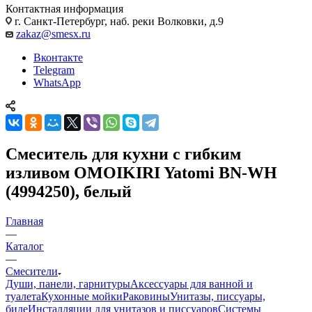
Контактная информация
г. Санкт-Петербург, наб. реки Волковки, д.9
zakaz@smesx.ru
Вконтакте
Telegram
WhatsApp
Смеситель для кухни с гибким
изливом OMOIKIRI Yatomi BN-WH
(4994250), белый
Главная
—
Каталог
—
Смесители
Души, панели, гарнитуры
Аксессуары для ванной и
туалета
Кухонные мойки
Раковины
Унитазы, писсуары,
биде
Инсталляции для унитазов и писсуаров
Системы