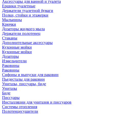
Аксессуары для ванной и туалета
Ершики туалетные
Держатели туалетной бумаги
Полки, стойки и этажерки
Мыльницы
Крючки
Дозаторы жидкого мыла
Держатели полотенец
Стаканы
Дополнительные аксессуары
Кухонные мойки
Кухонные мойки
Дозаторы
Измельчители
Раковины
Раковины
Сифоны и выпуски для раковин
Пьедесталы для раковин
Унитазы, писсуары, биде
Унитазы
Биде
Писсуары
Инсталляции для унитазов и писсуаров
Системы отопления
Полотенцесушители