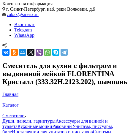
Контактная информация
г. Санкт-Петербург, наб. реки Волковки, д.9
zakaz@smesx.ru
Вконтакте
Telegram
WhatsApp
Смеситель для кухни с фильтром и
выдвижной лейкой FLORENTINA
Кристалл (333.32H.2123.202), шампань
Главная
—
Каталог
—
Смесители
Души, панели, гарнитуры
Аксессуары для ванной и
туалета
Кухонные мойки
Раковины
Унитазы, писсуары,
биде
Инсталляции для унитазов и писсуаров
Системы