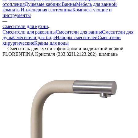
отопления
Душевые кабины
Ванны
Мебель для ванной
комнаты
Инженерная сантехника
Комплектующие и
инструменты
—
Смесители для кухни
Смесители для раковины
Смесители для ванны
Смесители для
душа
Смесители для биде
Наборы смесителей
Смесители
хирургические
Краны для воды
—
Смеситель для кухни с фильтром и выдвижной лейкой
FLORENTINA Кристалл (333.32H.2123.202), шампань