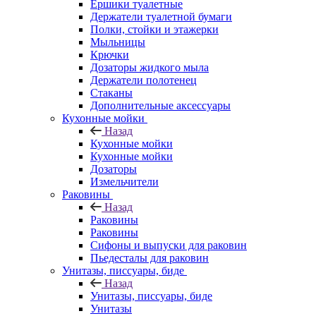
Ершики туалетные
Держатели туалетной бумаги
Полки, стойки и этажерки
Мыльницы
Крючки
Дозаторы жидкого мыла
Держатели полотенец
Стаканы
Дополнительные аксессуары
Кухонные мойки
Назад
Кухонные мойки
Кухонные мойки
Дозаторы
Измельчители
Раковины
Назад
Раковины
Раковины
Сифоны и выпуски для раковин
Пьедесталы для раковин
Унитазы, писсуары, биде
Назад
Унитазы, писсуары, биде
Унитазы