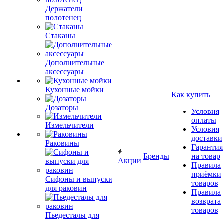
Держатели
полотенец
Стаканы
Дополнительные
аксессуары
Кухонные мойки
Как купить
Дозаторы
Условия
оплаты
Измельчители
Условия
доставки
Раковины
Гарантия
Бренды
на товар
Акции
Правила
приёмки
Сифоны и выпуски
товаров
для раковин
Правила
возврата
товаров
Пьедесталы для