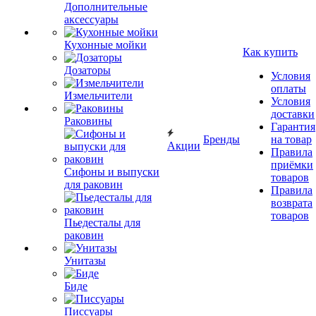
Дополнительные
аксессуары
Кухонные мойки
Как купить
Дозаторы
Условия
оплаты
Измельчители
Условия
доставки
Раковины
Гарантия
Бренды
на товар
Акции
Правила
приёмки
Сифоны и выпуски
товаров
для раковин
Правила
возврата
товаров
Пьедесталы для
раковин
Унитазы
Биде
Писсуары