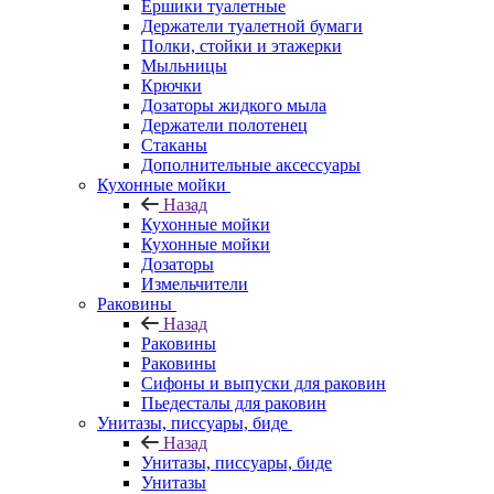
Ершики туалетные
Держатели туалетной бумаги
Полки, стойки и этажерки
Мыльницы
Крючки
Дозаторы жидкого мыла
Держатели полотенец
Стаканы
Дополнительные аксессуары
Кухонные мойки
Назад
Кухонные мойки
Кухонные мойки
Дозаторы
Измельчители
Раковины
Назад
Раковины
Раковины
Сифоны и выпуски для раковин
Пьедесталы для раковин
Унитазы, писсуары, биде
Назад
Унитазы, писсуары, биде
Унитазы