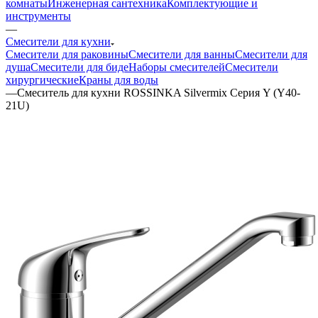
комнаты
Инженерная сантехника
Комплектующие и
инструменты
—
Смесители для кухни
Смесители для раковины
Смесители для ванны
Смесители для
душа
Смесители для биде
Наборы смесителей
Смесители
хирургические
Краны для воды
—
Смеситель для кухни ROSSINKA Silvermix Серия Y (Y40-
21U)