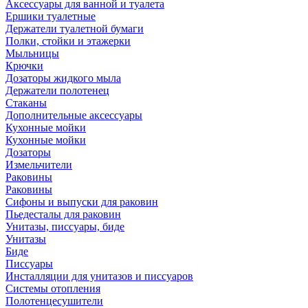
Аксессуары для ванной и туалета
Ершики туалетные
Держатели туалетной бумаги
Полки, стойки и этажерки
Мыльницы
Крючки
Дозаторы жидкого мыла
Держатели полотенец
Стаканы
Дополнительные аксессуары
Кухонные мойки
Кухонные мойки
Дозаторы
Измельчители
Раковины
Раковины
Сифоны и выпуски для раковин
Пьедесталы для раковин
Унитазы, писсуары, биде
Унитазы
Биде
Писсуары
Инсталляции для унитазов и писсуаров
Системы отопления
Полотенцесушители