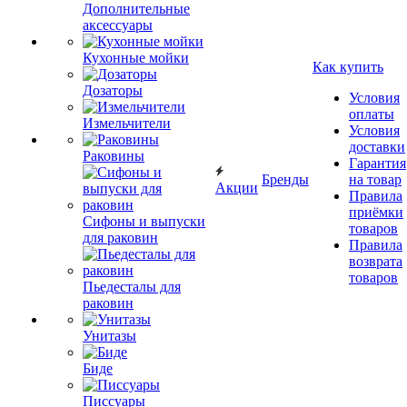
Дополнительные
аксессуары
Кухонные мойки
Как купить
Дозаторы
Условия
оплаты
Измельчители
Условия
доставки
Раковины
Гарантия
Бренды
на товар
Акции
Правила
приёмки
Сифоны и выпуски
товаров
для раковин
Правила
возврата
товаров
Пьедесталы для
раковин
Унитазы
Биде
Писсуары