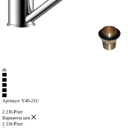
Артикул:
Y40-21U
2 236
₽
/шт
Варианты цен
2 236
₽
/шт