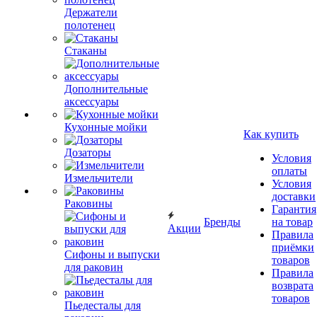
Держатели
полотенец
Стаканы
Дополнительные
аксессуары
Кухонные мойки
Как купить
Дозаторы
Условия
оплаты
Измельчители
Условия
доставки
Раковины
Гарантия
Бренды
на товар
Акции
Правила
приёмки
Сифоны и выпуски
товаров
для раковин
Правила
возврата
товаров
Пьедесталы для