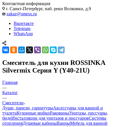
Контактная информация
г. Санкт-Петербург, наб. реки Волковки, д.9
zakaz@smesx.ru
Вконтакте
Telegram
WhatsApp
Смеситель для кухни ROSSINKA
Silvermix Серия Y (Y40-21U)
Главная
—
Каталог
—
Смесители
Души, панели, гарнитуры
Аксессуары для ванной и
туалета
Кухонные мойки
Раковины
Унитазы, писсуары,
биде
Инсталляции для унитазов и писсуаров
Системы
отопления
Душевые кабины
Ванны
Мебель для ванной