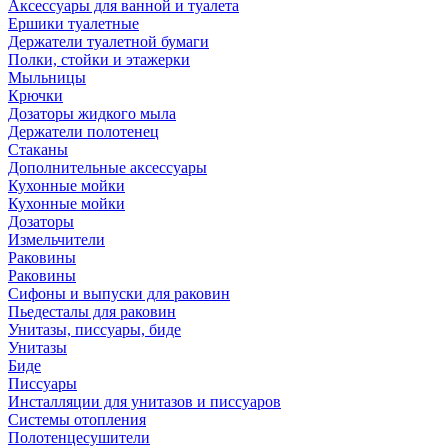
Аксессуары для ванной и туалета
Ершики туалетные
Держатели туалетной бумаги
Полки, стойки и этажерки
Мыльницы
Крючки
Дозаторы жидкого мыла
Держатели полотенец
Стаканы
Дополнительные аксессуары
Кухонные мойки
Кухонные мойки
Дозаторы
Измельчители
Раковины
Раковины
Сифоны и выпуски для раковин
Пьедесталы для раковин
Унитазы, писсуары, биде
Унитазы
Биде
Писсуары
Инсталляции для унитазов и писсуаров
Системы отопления
Полотенцесушители