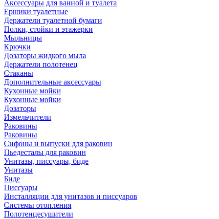
Аксессуары для ванной и туалета
Ершики туалетные
Держатели туалетной бумаги
Полки, стойки и этажерки
Мыльницы
Крючки
Дозаторы жидкого мыла
Держатели полотенец
Стаканы
Дополнительные аксессуары
Кухонные мойки
Кухонные мойки
Дозаторы
Измельчители
Раковины
Раковины
Сифоны и выпуски для раковин
Пьедесталы для раковин
Унитазы, писсуары, биде
Унитазы
Биде
Писсуары
Инсталляции для унитазов и писсуаров
Системы отопления
Полотенцесушители