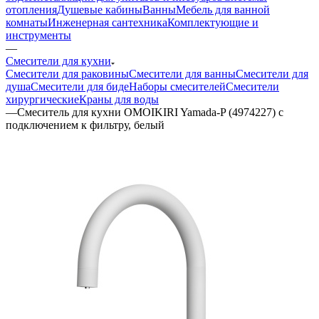
отопления
Душевые кабины
Ванны
Мебель для ванной
комнаты
Инженерная сантехника
Комплектующие и
инструменты
—
Смесители для кухни
Смесители для раковины
Смесители для ванны
Смесители для
душа
Смесители для биде
Наборы смесителей
Смесители
хирургические
Краны для воды
—
Смеситель для кухни OMOIKIRI Yamada-P (4974227) с
подключением к фильтру, белый