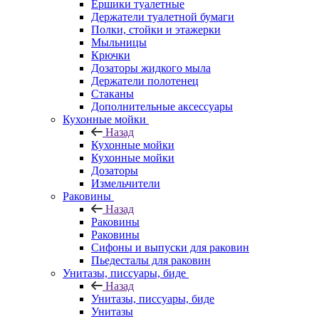
Ершики туалетные
Держатели туалетной бумаги
Полки, стойки и этажерки
Мыльницы
Крючки
Дозаторы жидкого мыла
Держатели полотенец
Стаканы
Дополнительные аксессуары
Кухонные мойки
Назад
Кухонные мойки
Кухонные мойки
Дозаторы
Измельчители
Раковины
Назад
Раковины
Раковины
Сифоны и выпуски для раковин
Пьедесталы для раковин
Унитазы, писсуары, биде
Назад
Унитазы, писсуары, биде
Унитазы