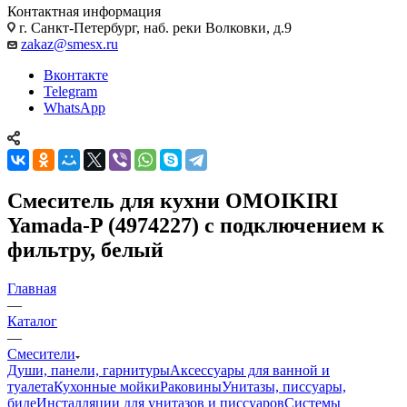
Контактная информация
г. Санкт-Петербург, наб. реки Волковки, д.9
zakaz@smesx.ru
Вконтакте
Telegram
WhatsApp
Смеситель для кухни OMOIKIRI
Yamada-P (4974227) с подключением к
фильтру, белый
Главная
—
Каталог
—
Смесители
Души, панели, гарнитуры
Аксессуары для ванной и
туалета
Кухонные мойки
Раковины
Унитазы, писсуары,
биде
Инсталляции для унитазов и писсуаров
Системы