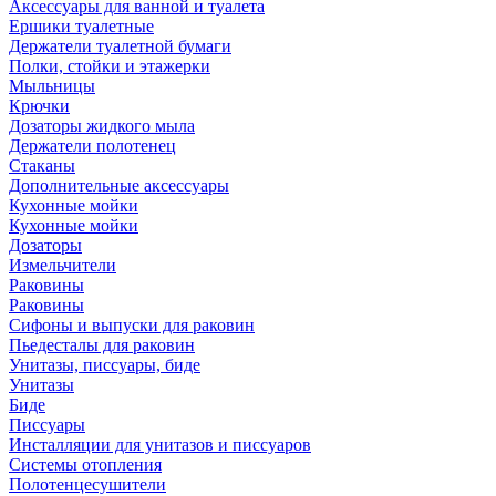
Аксессуары для ванной и туалета
Ершики туалетные
Держатели туалетной бумаги
Полки, стойки и этажерки
Мыльницы
Крючки
Дозаторы жидкого мыла
Держатели полотенец
Стаканы
Дополнительные аксессуары
Кухонные мойки
Кухонные мойки
Дозаторы
Измельчители
Раковины
Раковины
Сифоны и выпуски для раковин
Пьедесталы для раковин
Унитазы, писсуары, биде
Унитазы
Биде
Писсуары
Инсталляции для унитазов и писсуаров
Системы отопления
Полотенцесушители