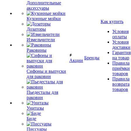
Дополнительные
аксессуары
Кухонные мойки
Как купить
Дозаторы
Условия
оплаты
Измельчители
Условия
доставки
Раковины
Гарантия
Бренды
на товар
Акции
Правила
приёмки
Сифоны и выпуски
товаров
для раковин
Правила
возврата
товаров
Пьедесталы для
раковин
Унитазы
Биде
Писсуары