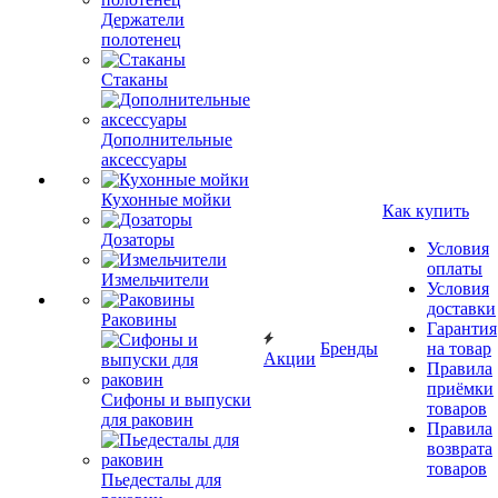
Держатели
полотенец
Стаканы
Дополнительные
аксессуары
Кухонные мойки
Как купить
Дозаторы
Условия
оплаты
Измельчители
Условия
доставки
Раковины
Гарантия
Бренды
на товар
Акции
Правила
приёмки
Сифоны и выпуски
товаров
для раковин
Правила
возврата
товаров
Пьедесталы для