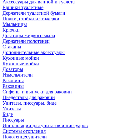
Аксессуары для ванной и туалета
Ершики туалетные
Держатели туалетной бумаги
Полки, стойки и этажерки
Мыльницы
Крючки
Дозаторы жидкого мыла
Держатели полотенец
Стаканы
Дополнительные аксессуары
Кухонные мойки
Кухонные мойки
Дозаторы
Измельчители
Раковины
Раковины
Сифоны и выпуски для раковин
Пьедесталы для раковин
Унитазы, писсуары, биде
Унитазы
Биде
Писсуары
Инсталляции для унитазов и писсуаров
Системы отопления
Полотенцесушители