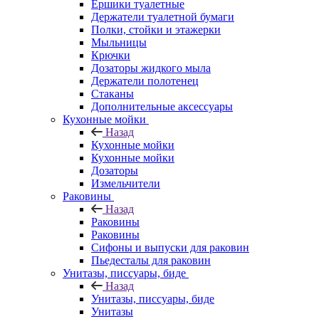
Ершики туалетные
Держатели туалетной бумаги
Полки, стойки и этажерки
Мыльницы
Крючки
Дозаторы жидкого мыла
Держатели полотенец
Стаканы
Дополнительные аксессуары
Кухонные мойки
Назад
Кухонные мойки
Кухонные мойки
Дозаторы
Измельчители
Раковины
Назад
Раковины
Раковины
Сифоны и выпуски для раковин
Пьедесталы для раковин
Унитазы, писсуары, биде
Назад
Унитазы, писсуары, биде
Унитазы