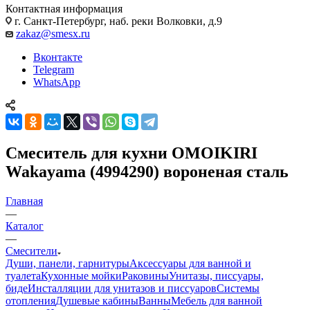
Контактная информация
г. Санкт-Петербург, наб. реки Волковки, д.9
zakaz@smesx.ru
Вконтакте
Telegram
WhatsApp
Смеситель для кухни OMOIKIRI
Wakayama (4994290) вороненая сталь
Главная
—
Каталог
—
Смесители
Души, панели, гарнитуры
Аксессуары для ванной и
туалета
Кухонные мойки
Раковины
Унитазы, писсуары,
биде
Инсталляции для унитазов и писсуаров
Системы
отопления
Душевые кабины
Ванны
Мебель для ванной