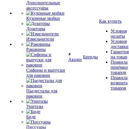
Дополнительные
аксессуары
Кухонные мойки
Как купить
Дозаторы
Условия
оплаты
Измельчители
Условия
доставки
Раковины
Гарантия
Бренды
на товар
Акции
Правила
приёмки
Сифоны и выпуски
товаров
для раковин
Правила
возврата
товаров
Пьедесталы для
раковин
Унитазы
Биде
Писсуары