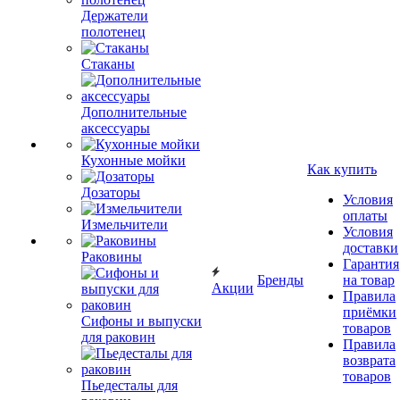
Держатели
полотенец
Стаканы
Дополнительные
аксессуары
Кухонные мойки
Как купить
Дозаторы
Условия
оплаты
Измельчители
Условия
доставки
Раковины
Гарантия
Бренды
на товар
Акции
Правила
приёмки
Сифоны и выпуски
товаров
для раковин
Правила
возврата
товаров
Пьедесталы для