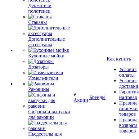
Держатели
полотенец
Стаканы
Дополнительные
аксессуары
Кухонные мойки
Как купить
Дозаторы
Условия
оплаты
Измельчители
Условия
доставки
Раковины
Гарантия
Бренды
на товар
Акции
Правила
приёмки
Сифоны и выпуски
товаров
для раковин
Правила
возврата
товаров
Пьедесталы для