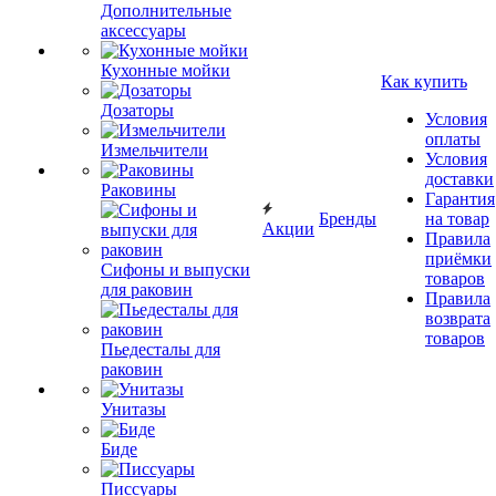
Дополнительные
аксессуары
Кухонные мойки
Как купить
Дозаторы
Условия
оплаты
Измельчители
Условия
доставки
Раковины
Гарантия
Бренды
на товар
Акции
Правила
приёмки
Сифоны и выпуски
товаров
для раковин
Правила
возврата
товаров
Пьедесталы для
раковин
Унитазы
Биде
Писсуары