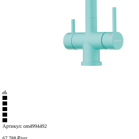
Артикул:
om4994492
67 788
₽
/шт