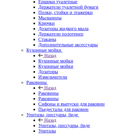
Ершики туалетные
Держатели туалетной бумаги
Полки, стойки и этажерки
Мыльницы
Крючки
Дозаторы жидкого мыла
Держатели полотенец
Стаканы
Дополнительные аксессуары
Кухонные мойки
Назад
Кухонные мойки
Кухонные мойки
Дозаторы
Измельчители
Раковины
Назад
Раковины
Раковины
Сифоны и выпуски для раковин
Пьедесталы для раковин
Унитазы, писсуары, биде
Назад
Унитазы, писсуары, биде
Унитазы