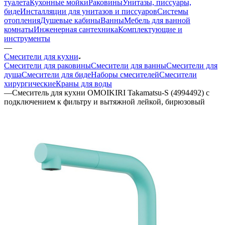
туалета
Кухонные мойки
Раковины
Унитазы, писсуары,
биде
Инсталляции для унитазов и писсуаров
Системы
отопления
Душевые кабины
Ванны
Мебель для ванной
комнаты
Инженерная сантехника
Комплектующие и
инструменты
—
Смесители для кухни
Смесители для раковины
Смесители для ванны
Смесители для
душа
Смесители для биде
Наборы смесителей
Смесители
хирургические
Краны для воды
—
Смеситель для кухни OMOIKIRI Takamatsu-S (4994492) с
подключением к фильтру и вытяжной лейкой, бирюзовый