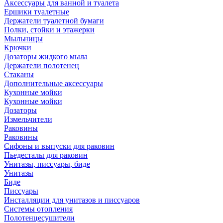
Аксессуары для ванной и туалета
Ершики туалетные
Держатели туалетной бумаги
Полки, стойки и этажерки
Мыльницы
Крючки
Дозаторы жидкого мыла
Держатели полотенец
Стаканы
Дополнительные аксессуары
Кухонные мойки
Кухонные мойки
Дозаторы
Измельчители
Раковины
Раковины
Сифоны и выпуски для раковин
Пьедесталы для раковин
Унитазы, писсуары, биде
Унитазы
Биде
Писсуары
Инсталляции для унитазов и писсуаров
Системы отопления
Полотенцесушители