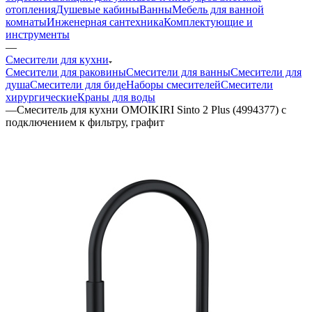
отопления
Душевые кабины
Ванны
Мебель для ванной
комнаты
Инженерная сантехника
Комплектующие и
инструменты
—
Смесители для кухни
Смесители для раковины
Смесители для ванны
Смесители для
душа
Смесители для биде
Наборы смесителей
Смесители
хирургические
Краны для воды
—
Смеситель для кухни OMOIKIRI Sinto 2 Plus (4994377) с
подключением к фильтру, графит