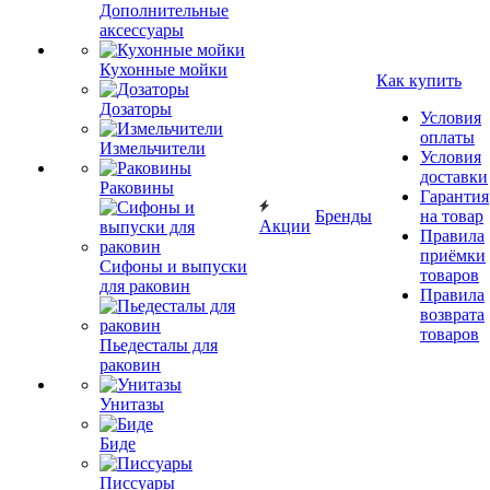
Дополнительные
аксессуары
Кухонные мойки
Как купить
Дозаторы
Условия
оплаты
Измельчители
Условия
доставки
Раковины
Гарантия
Бренды
на товар
Акции
Правила
приёмки
Сифоны и выпуски
товаров
для раковин
Правила
возврата
товаров
Пьедесталы для
раковин
Унитазы
Биде
Писсуары