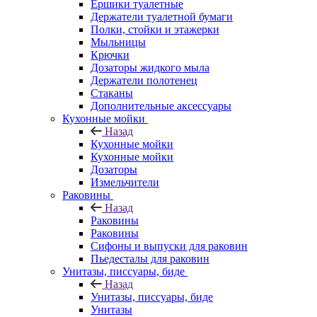
Ершики туалетные
Держатели туалетной бумаги
Полки, стойки и этажерки
Мыльницы
Крючки
Дозаторы жидкого мыла
Держатели полотенец
Стаканы
Дополнительные аксессуары
Кухонные мойки
Назад
Кухонные мойки
Кухонные мойки
Дозаторы
Измельчители
Раковины
Назад
Раковины
Раковины
Сифоны и выпуски для раковин
Пьедесталы для раковин
Унитазы, писсуары, биде
Назад
Унитазы, писсуары, биде
Унитазы