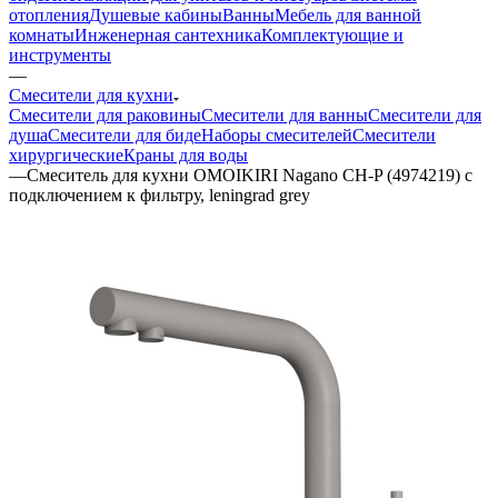
отопления
Душевые кабины
Ванны
Мебель для ванной
комнаты
Инженерная сантехника
Комплектующие и
инструменты
—
Смесители для кухни
Смесители для раковины
Смесители для ванны
Смесители для
душа
Смесители для биде
Наборы смесителей
Смесители
хирургические
Краны для воды
—
Смеситель для кухни OMOIKIRI Nagano CH-P (4974219) с
подключением к фильтру, leningrad grey