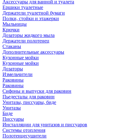
Аксессуары для ванной и туалета
Ершики туалетные
Держатели туалетной бумаги
Полки, стойки и этажерки
Мыльницы
Крючки
Дозаторы жидкого мыла
Держатели полотенец
Стаканы
Дополнительные аксессуары
Кухонные мойки
Кухонные мойки
Дозаторы
Измельчители
Раковины
Раковины
Сифоны и выпуски для раковин
Пьедесталы для раковин
Унитазы, писсуары, биде
Унитазы
Биде
Писсуары
Инсталляции для унитазов и писсуаров
Системы отопления
Полотенцесушители