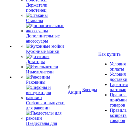
Держатели
полотенец
Стаканы
Дополнительные
аксессуары
Кухонные мойки
Как купить
Дозаторы
Условия
оплаты
Измельчители
Условия
доставки
Раковины
Гарантия
Бренды
на товар
Акции
Правила
приёмки
Сифоны и выпуски
товаров
для раковин
Правила
возврата
товаров
Пьедесталы для