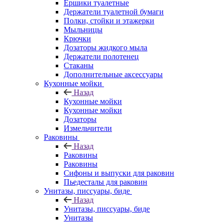
Ершики туалетные
Держатели туалетной бумаги
Полки, стойки и этажерки
Мыльницы
Крючки
Дозаторы жидкого мыла
Держатели полотенец
Стаканы
Дополнительные аксессуары
Кухонные мойки
Назад
Кухонные мойки
Кухонные мойки
Дозаторы
Измельчители
Раковины
Назад
Раковины
Раковины
Сифоны и выпуски для раковин
Пьедесталы для раковин
Унитазы, писсуары, биде
Назад
Унитазы, писсуары, биде
Унитазы