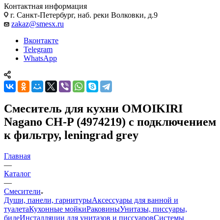
Контактная информация
г. Санкт-Петербург, наб. реки Волковки, д.9
zakaz@smesx.ru
Вконтакте
Telegram
WhatsApp
Смеситель для кухни OMOIKIRI
Nagano CH-P (4974219) с подключением
к фильтру, leningrad grey
Главная
—
Каталог
—
Смесители
Души, панели, гарнитуры
Аксессуары для ванной и
туалета
Кухонные мойки
Раковины
Унитазы, писсуары,
биде
Инсталляции для унитазов и писсуаров
Системы