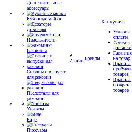
Дополнительные
аксессуары
Кухонные мойки
Как купить
Дозаторы
Условия
оплаты
Измельчители
Условия
доставки
Раковины
Гарантия
Бренды
на товар
Акции
Правила
приёмки
Сифоны и выпуски
товаров
для раковин
Правила
возврата
товаров
Пьедесталы для
раковин
Унитазы
Биде
Писсуары