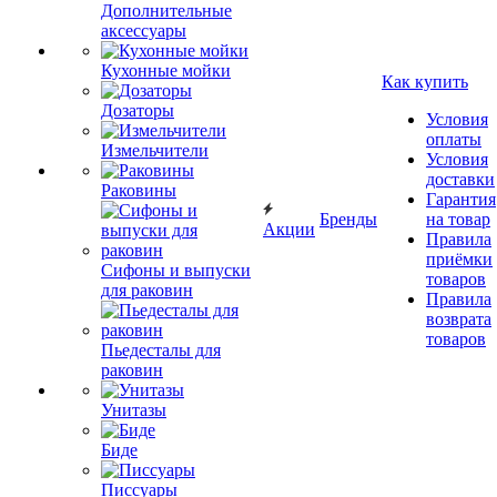
Дополнительные
аксессуары
Кухонные мойки
Как купить
Дозаторы
Условия
оплаты
Измельчители
Условия
доставки
Раковины
Гарантия
Бренды
на товар
Акции
Правила
приёмки
Сифоны и выпуски
товаров
для раковин
Правила
возврата
товаров
Пьедесталы для
раковин
Унитазы
Биде
Писсуары