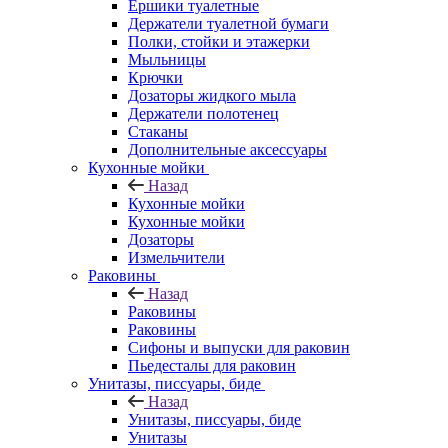
Ершики туалетные
Держатели туалетной бумаги
Полки, стойки и этажерки
Мыльницы
Крючки
Дозаторы жидкого мыла
Держатели полотенец
Стаканы
Дополнительные аксессуары
Кухонные мойки
Назад
Кухонные мойки
Кухонные мойки
Дозаторы
Измельчители
Раковины
Назад
Раковины
Раковины
Сифоны и выпуски для раковин
Пьедесталы для раковин
Унитазы, писсуары, биде
Назад
Унитазы, писсуары, биде
Унитазы