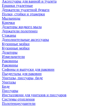
Аксессуары для ванной и туалета
Ершики туалетные
Держатели туалетной бумаги
Полки, стойки и этажерки
Мыльницы
Крючки
Дозаторы жидкого мыла
Держатели полотенец
Стаканы
Дополнительные аксессуары
Кухонные мойки
Кухонные мойки
Дозаторы
Измельчители
Раковины
Раковины
Сифоны и выпуски для раковин
Пьедесталы для раковин
Унитазы, писсуары, биде
Унитазы
Биде
Писсуары
Инсталляции для унитазов и писсуаров
Системы отопления
Полотенцесушители