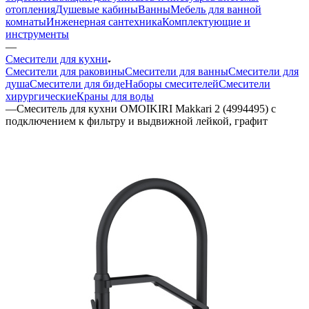
отопления
Душевые кабины
Ванны
Мебель для ванной
комнаты
Инженерная сантехника
Комплектующие и
инструменты
—
Смесители для кухни
Смесители для раковины
Смесители для ванны
Смесители для
душа
Смесители для биде
Наборы смесителей
Смесители
хирургические
Краны для воды
—
Смеситель для кухни OMOIKIRI Makkari 2 (4994495) с
подключением к фильтру и выдвижной лейкой, графит