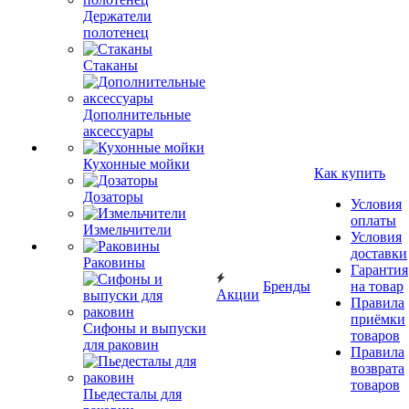
Держатели
полотенец
Стаканы
Дополнительные
аксессуары
Кухонные мойки
Как купить
Дозаторы
Условия
оплаты
Измельчители
Условия
доставки
Раковины
Гарантия
Бренды
на товар
Акции
Правила
приёмки
Сифоны и выпуски
товаров
для раковин
Правила
возврата
товаров
Пьедесталы для