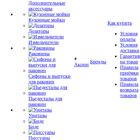
Дополнительные
аксессуары
Кухонные мойки
Как купить
Дозаторы
Условия
оплаты
Измельчители
Условия
доставки
Раковины
Гарантия
Бренды
на товар
Акции
Правила
приёмки
Сифоны и выпуски
товаров
для раковин
Правила
возврата
товаров
Пьедесталы для
раковин
Унитазы
Биде
Писсуары