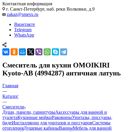
Контактная информация
г. Санкт-Петербург, наб. реки Волковки, д.9
zakaz@smesx.ru
Вконтакте
Telegram
WhatsApp
Смеситель для кухни OMOIKIRI
Kyoto-AB (4994287) античная латунь
Главная
—
Каталог
—
Смесители
Души, панели, гарнитуры
Аксессуары для ванной и
туалета
Кухонные мойки
Раковины
Унитазы, писсуары,
биде
Инсталляции для унитазов и писсуаров
Системы
отопления
Душевые кабины
Ванны
Мебель для ванной