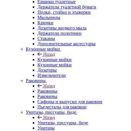
Ершики туалетные
Держатели туалетной бумаги
Полки, стойки и этажерки
Мыльницы
Крючки
Дозаторы жидкого мыла
Держатели полотенец
Стаканы
Дополнительные аксессуары
Кухонные мойки
Назад
Кухонные мойки
Кухонные мойки
Дозаторы
Измельчители
Раковины
Назад
Раковины
Раковины
Сифоны и выпуски для раковин
Пьедесталы для раковин
Унитазы, писсуары, биде
Назад
Унитазы, писсуары, биде
Унитазы