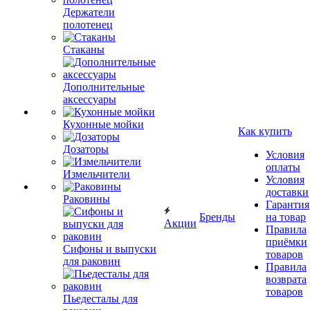
Держатели
полотенец
Стаканы
Дополнительные
аксессуары
Кухонные мойки
Как купить
Дозаторы
Условия
оплаты
Измельчители
Условия
доставки
Раковины
Гарантия
Бренды
на товар
Акции
Правила
приёмки
Сифоны и выпуски
товаров
для раковин
Правила
возврата
товаров
Пьедесталы для