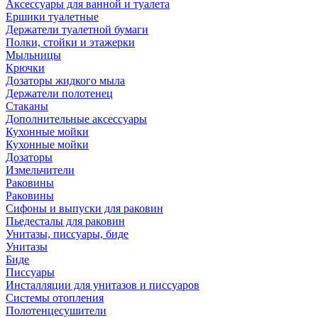
Аксессуары для ванной и туалета
Ершики туалетные
Держатели туалетной бумаги
Полки, стойки и этажерки
Мыльницы
Крючки
Дозаторы жидкого мыла
Держатели полотенец
Стаканы
Дополнительные аксессуары
Кухонные мойки
Кухонные мойки
Дозаторы
Измельчители
Раковины
Раковины
Сифоны и выпуски для раковин
Пьедесталы для раковин
Унитазы, писсуары, биде
Унитазы
Биде
Писсуары
Инсталляции для унитазов и писсуаров
Системы отопления
Полотенцесушители