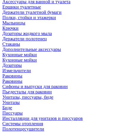
Аксессуары для ванной и туалета
Ершики туалетные
Держатели туалетной бумаги
Полки, стойки и этажерки
Мыльницы
Крючки
Дозаторы жидкого мыла
Держатели полотенец
Стаканы
Дополнительные аксессуары
Кухонные мойки
Кухонные мойки
Дозаторы
Измельчители
Раковины
Раковины
Сифоны и выпуски для раковин
Пьедесталы для раковин
Унитазы, писсуары, биде
Унитазы
Биде
Писсуары
Инсталляции для унитазов и писсуаров
Системы отопления
Полотенцесушители