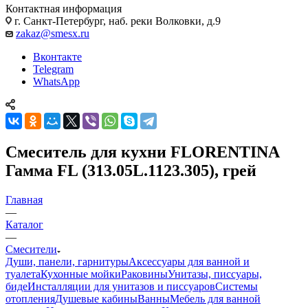
Контактная информация
г. Санкт-Петербург, наб. реки Волковки, д.9
zakaz@smesx.ru
Вконтакте
Telegram
WhatsApp
Смеситель для кухни FLORENTINA
Гамма FL (313.05L.1123.305), грей
Главная
—
Каталог
—
Смесители
Души, панели, гарнитуры
Аксессуары для ванной и
туалета
Кухонные мойки
Раковины
Унитазы, писсуары,
биде
Инсталляции для унитазов и писсуаров
Системы
отопления
Душевые кабины
Ванны
Мебель для ванной