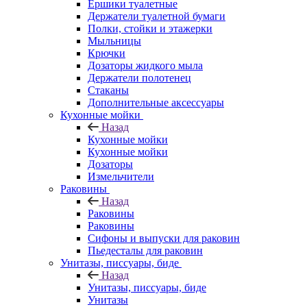
Ершики туалетные
Держатели туалетной бумаги
Полки, стойки и этажерки
Мыльницы
Крючки
Дозаторы жидкого мыла
Держатели полотенец
Стаканы
Дополнительные аксессуары
Кухонные мойки
Назад
Кухонные мойки
Кухонные мойки
Дозаторы
Измельчители
Раковины
Назад
Раковины
Раковины
Сифоны и выпуски для раковин
Пьедесталы для раковин
Унитазы, писсуары, биде
Назад
Унитазы, писсуары, биде
Унитазы