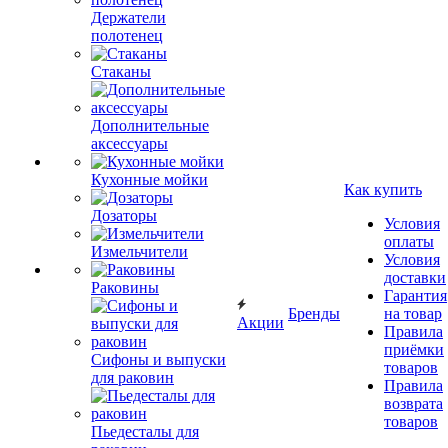
Держатели
полотенец
Стаканы
Дополнительные
аксессуары
Кухонные мойки
Как купить
Дозаторы
Условия
оплаты
Измельчители
Условия
доставки
Раковины
Гарантия
Бренды
на товар
Акции
Правила
приёмки
Сифоны и выпуски
товаров
для раковин
Правила
возврата
товаров
Пьедесталы для