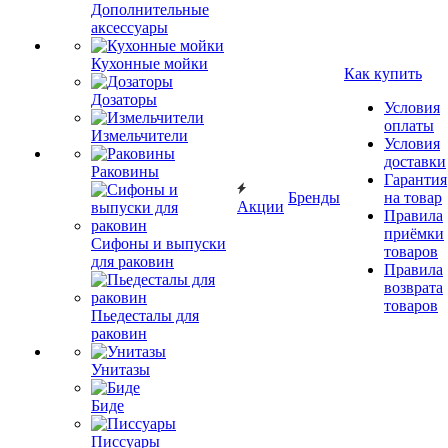
Дополнительные
аксессуары
Кухонные мойки
Как купить
Дозаторы
Условия
оплаты
Измельчители
Условия
доставки
Раковины
Гарантия
Бренды
на товар
Акции
Правила
приёмки
Сифоны и выпуски
товаров
для раковин
Правила
возврата
товаров
Пьедесталы для
раковин
Унитазы
Биде
Писсуары