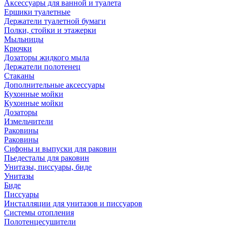
Аксессуары для ванной и туалета
Ершики туалетные
Держатели туалетной бумаги
Полки, стойки и этажерки
Мыльницы
Крючки
Дозаторы жидкого мыла
Держатели полотенец
Стаканы
Дополнительные аксессуары
Кухонные мойки
Кухонные мойки
Дозаторы
Измельчители
Раковины
Раковины
Сифоны и выпуски для раковин
Пьедесталы для раковин
Унитазы, писсуары, биде
Унитазы
Биде
Писсуары
Инсталляции для унитазов и писсуаров
Системы отопления
Полотенцесушители