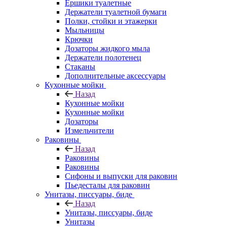
Ершики туалетные
Держатели туалетной бумаги
Полки, стойки и этажерки
Мыльницы
Крючки
Дозаторы жидкого мыла
Держатели полотенец
Стаканы
Дополнительные аксессуары
Кухонные мойки
Назад
Кухонные мойки
Кухонные мойки
Дозаторы
Измельчители
Раковины
Назад
Раковины
Раковины
Сифоны и выпуски для раковин
Пьедесталы для раковин
Унитазы, писсуары, биде
Назад
Унитазы, писсуары, биде
Унитазы