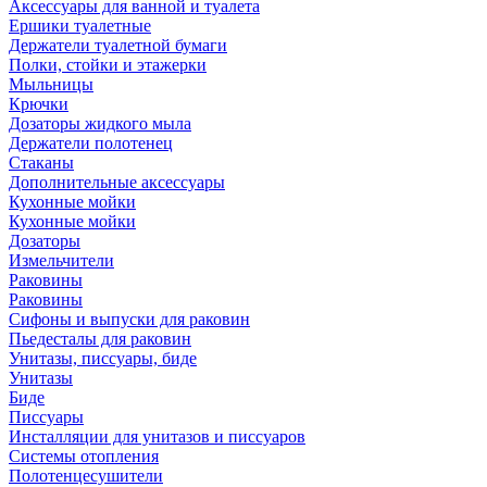
Аксессуары для ванной и туалета
Ершики туалетные
Держатели туалетной бумаги
Полки, стойки и этажерки
Мыльницы
Крючки
Дозаторы жидкого мыла
Держатели полотенец
Стаканы
Дополнительные аксессуары
Кухонные мойки
Кухонные мойки
Дозаторы
Измельчители
Раковины
Раковины
Сифоны и выпуски для раковин
Пьедесталы для раковин
Унитазы, писсуары, биде
Унитазы
Биде
Писсуары
Инсталляции для унитазов и писсуаров
Системы отопления
Полотенцесушители