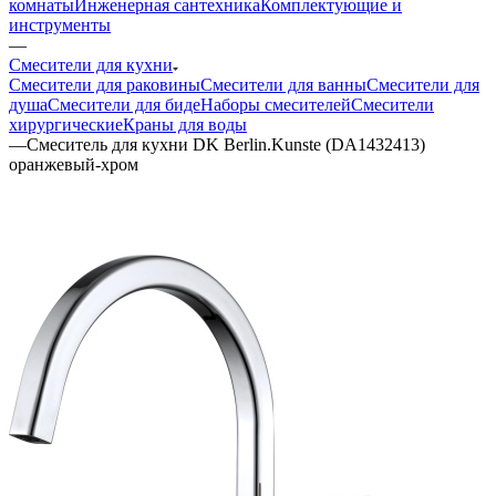
комнаты
Инженерная сантехника
Комплектующие и
инструменты
—
Смесители для кухни
Смесители для раковины
Смесители для ванны
Смесители для
душа
Смесители для биде
Наборы смесителей
Смесители
хирургические
Краны для воды
—
Смеситель для кухни DK Berlin.Kunste (DA1432413)
оранжевый-хром