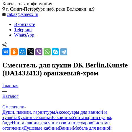
Контактная информация
г. Санкт-Петербург, наб. реки Волковки, д.9
zakaz@smesx.ru
Вконтакте
Telegram
WhatsApp
Смеситель для кухни DK Berlin.Kunste
(DA1432413) оранжевый-хром
Главная
—
Каталог
—
Смесители
Души, панели, гарнитуры
Аксессуары для ванной и
туалета
Кухонные мойки
Раковины
Унитазы, писсуары,
биде
Инсталляции для унитазов и писсуаров
Системы
отопления
Душевые кабины
Ванны
Мебель для ванной