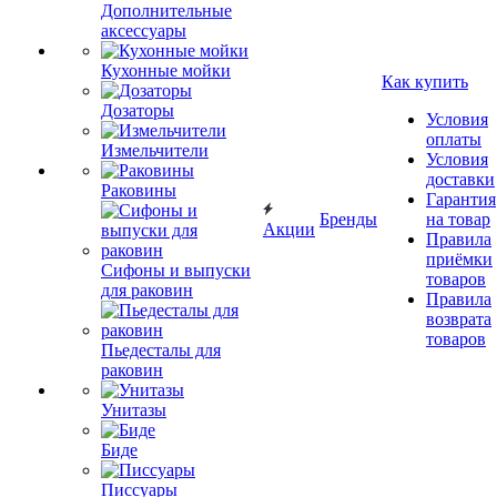
Дополнительные
аксессуары
Кухонные мойки
Как купить
Дозаторы
Условия
оплаты
Измельчители
Условия
доставки
Раковины
Гарантия
Бренды
на товар
Акции
Правила
приёмки
Сифоны и выпуски
товаров
для раковин
Правила
возврата
товаров
Пьедесталы для
раковин
Унитазы
Биде
Писсуары