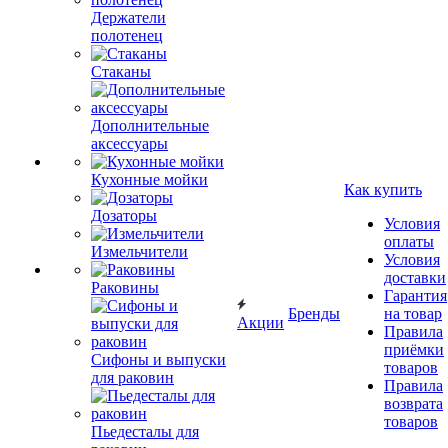
Держатели
полотенец
Стаканы
Дополнительные
аксессуары
Кухонные мойки
Как купить
Дозаторы
Условия
оплаты
Измельчители
Условия
доставки
Раковины
Гарантия
Бренды
на товар
Акции
Правила
приёмки
Сифоны и выпуски
товаров
для раковин
Правила
возврата
товаров
Пьедесталы для