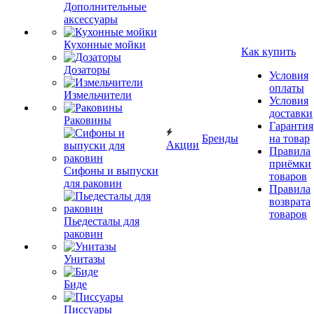
Дополнительные
аксессуары
Кухонные мойки
Как купить
Дозаторы
Условия
оплаты
Измельчители
Условия
доставки
Раковины
Гарантия
Бренды
на товар
Акции
Правила
приёмки
Сифоны и выпуски
товаров
для раковин
Правила
возврата
товаров
Пьедесталы для
раковин
Унитазы
Биде
Писсуары