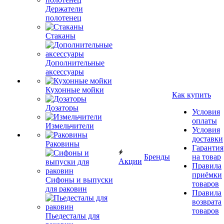
Держатели
полотенец
Стаканы
Дополнительные
аксессуары
Кухонные мойки
Как купить
Дозаторы
Условия
оплаты
Измельчители
Условия
доставки
Раковины
Гарантия
Бренды
на товар
Акции
Правила
приёмки
Сифоны и выпуски
товаров
для раковин
Правила
возврата
товаров
Пьедесталы для