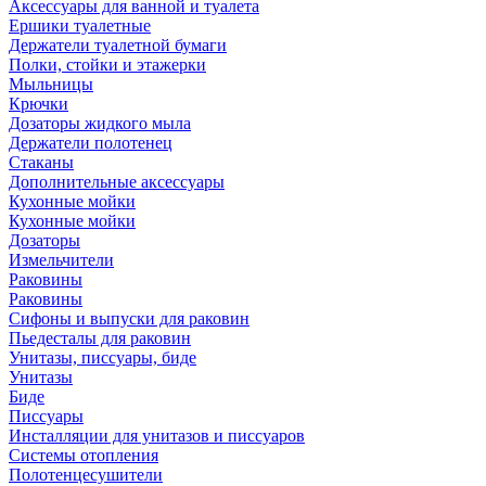
Аксессуары для ванной и туалета
Ершики туалетные
Держатели туалетной бумаги
Полки, стойки и этажерки
Мыльницы
Крючки
Дозаторы жидкого мыла
Держатели полотенец
Стаканы
Дополнительные аксессуары
Кухонные мойки
Кухонные мойки
Дозаторы
Измельчители
Раковины
Раковины
Сифоны и выпуски для раковин
Пьедесталы для раковин
Унитазы, писсуары, биде
Унитазы
Биде
Писсуары
Инсталляции для унитазов и писсуаров
Системы отопления
Полотенцесушители