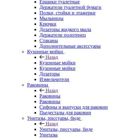
Ершики туалетные
Держатели туалетной бумаги
Полки, стойки и этажерки
Мыльницы
Крючки
Дозаторы жидкого мыла
Держатели полотенец
Стаканы
Дополнительные аксессуары
Кухонные мойки
Назад
Кухонные мойки
Кухонные мойки
Дозаторы
Измельчители
Раковины
Назад
Раковины
Раковины
Сифоны и выпуски для раковин
Пьедесталы для раковин
Унитазы, писсуары, биде
Назад
Унитазы, писсуары, биде
Унитазы