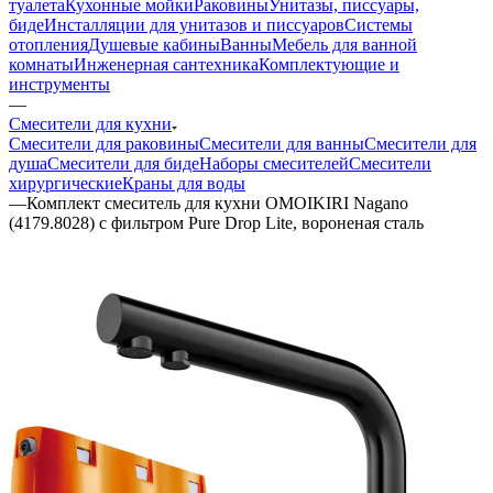
туалета
Кухонные мойки
Раковины
Унитазы, писсуары,
биде
Инсталляции для унитазов и писсуаров
Системы
отопления
Душевые кабины
Ванны
Мебель для ванной
комнаты
Инженерная сантехника
Комплектующие и
инструменты
—
Смесители для кухни
Смесители для раковины
Смесители для ванны
Смесители для
душа
Смесители для биде
Наборы смесителей
Смесители
хирургические
Краны для воды
—
Комплект смеситель для кухни OMOIKIRI Nagano
(4179.8028) с фильтром Pure Drop Lite, вороненая сталь