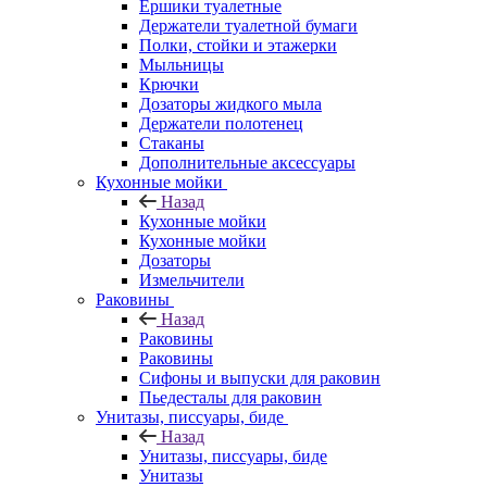
Ершики туалетные
Держатели туалетной бумаги
Полки, стойки и этажерки
Мыльницы
Крючки
Дозаторы жидкого мыла
Держатели полотенец
Стаканы
Дополнительные аксессуары
Кухонные мойки
Назад
Кухонные мойки
Кухонные мойки
Дозаторы
Измельчители
Раковины
Назад
Раковины
Раковины
Сифоны и выпуски для раковин
Пьедесталы для раковин
Унитазы, писсуары, биде
Назад
Унитазы, писсуары, биде
Унитазы