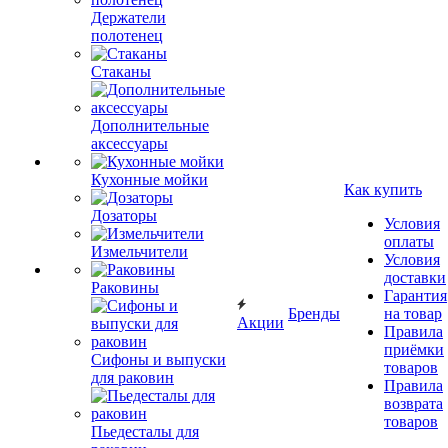
Держатели
полотенец
Стаканы
Дополнительные
аксессуары
Кухонные мойки
Как купить
Дозаторы
Условия
оплаты
Измельчители
Условия
доставки
Раковины
Гарантия
Бренды
на товар
Акции
Правила
приёмки
Сифоны и выпуски
товаров
для раковин
Правила
возврата
товаров
Пьедесталы для