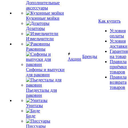
Дополнительные
аксессуары
Кухонные мойки
Как купить
Дозаторы
Условия
оплаты
Измельчители
Условия
доставки
Раковины
Гарантия
Бренды
на товар
Акции
Правила
приёмки
Сифоны и выпуски
товаров
для раковин
Правила
возврата
товаров
Пьедесталы для
раковин
Унитазы
Биде
Писсуары