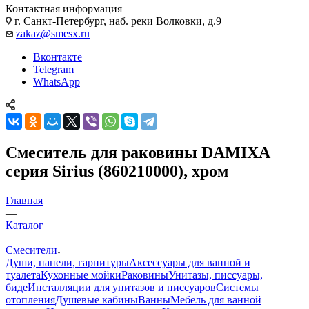
Контактная информация
г. Санкт-Петербург, наб. реки Волковки, д.9
zakaz@smesx.ru
Вконтакте
Telegram
WhatsApp
Смеситель для раковины DAMIXA
серия Sirius (860210000), хром
Главная
—
Каталог
—
Смесители
Души, панели, гарнитуры
Аксессуары для ванной и
туалета
Кухонные мойки
Раковины
Унитазы, писсуары,
биде
Инсталляции для унитазов и писсуаров
Системы
отопления
Душевые кабины
Ванны
Мебель для ванной