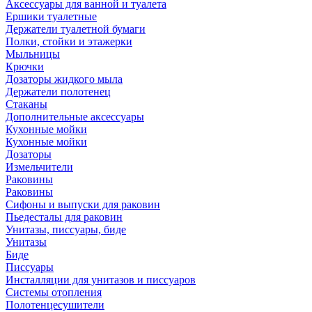
Аксессуары для ванной и туалета
Ершики туалетные
Держатели туалетной бумаги
Полки, стойки и этажерки
Мыльницы
Крючки
Дозаторы жидкого мыла
Держатели полотенец
Стаканы
Дополнительные аксессуары
Кухонные мойки
Кухонные мойки
Дозаторы
Измельчители
Раковины
Раковины
Сифоны и выпуски для раковин
Пьедесталы для раковин
Унитазы, писсуары, биде
Унитазы
Биде
Писсуары
Инсталляции для унитазов и писсуаров
Системы отопления
Полотенцесушители