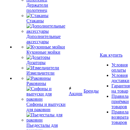
Держатели
полотенец
Стаканы
Дополнительные
аксессуары
Кухонные мойки
Как купить
Дозаторы
Условия
оплаты
Измельчители
Условия
доставки
Раковины
Гарантия
Бренды
на товар
Акции
Правила
приёмки
Сифоны и выпуски
товаров
для раковин
Правила
возврата
товаров
Пьедесталы для