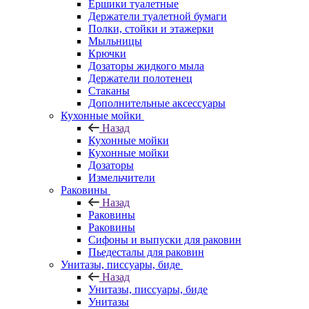
Ершики туалетные
Держатели туалетной бумаги
Полки, стойки и этажерки
Мыльницы
Крючки
Дозаторы жидкого мыла
Держатели полотенец
Стаканы
Дополнительные аксессуары
Кухонные мойки
Назад
Кухонные мойки
Кухонные мойки
Дозаторы
Измельчители
Раковины
Назад
Раковины
Раковины
Сифоны и выпуски для раковин
Пьедесталы для раковин
Унитазы, писсуары, биде
Назад
Унитазы, писсуары, биде
Унитазы