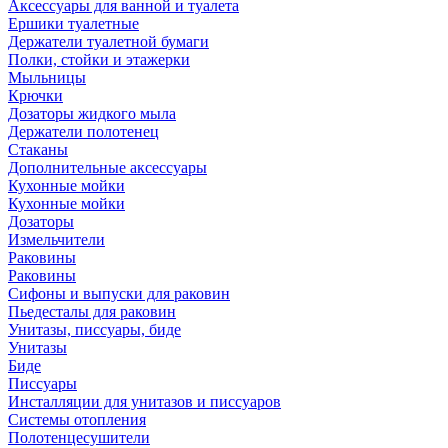
Аксессуары для ванной и туалета
Ершики туалетные
Держатели туалетной бумаги
Полки, стойки и этажерки
Мыльницы
Крючки
Дозаторы жидкого мыла
Держатели полотенец
Стаканы
Дополнительные аксессуары
Кухонные мойки
Кухонные мойки
Дозаторы
Измельчители
Раковины
Раковины
Сифоны и выпуски для раковин
Пьедесталы для раковин
Унитазы, писсуары, биде
Унитазы
Биде
Писсуары
Инсталляции для унитазов и писсуаров
Системы отопления
Полотенцесушители