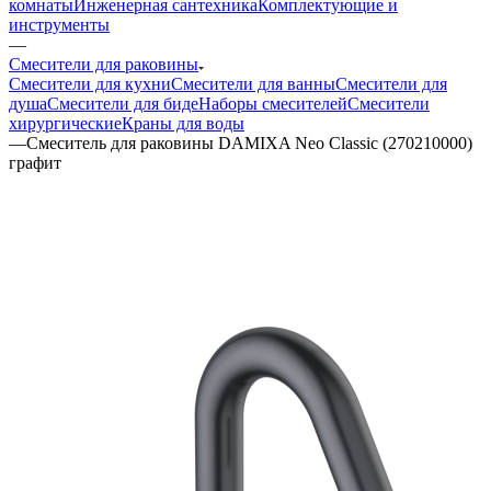
комнаты
Инженерная сантехника
Комплектующие и
инструменты
—
Смесители для раковины
Смесители для кухни
Смесители для ванны
Смесители для
душа
Смесители для биде
Наборы смесителей
Смесители
хирургические
Краны для воды
—
Смеситель для раковины DAMIXA Neo Classic (270210000)
графит