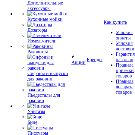
Дополнительные
аксессуары
Кухонные мойки
Как купить
Дозаторы
Условия
оплаты
Измельчители
Условия
доставки
Раковины
Гарантия
Бренды
на товар
Акции
Правила
приёмки
Сифоны и выпуски
товаров
для раковин
Правила
возврата
товаров
Пьедесталы для
раковин
Унитазы
Биде
Писсуары