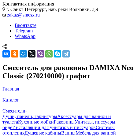
Контактная информация
г. Санкт-Петербург, наб. реки Волковки, д.9
zakaz@smesx.ru
Вконтакте
Telegram
WhatsApp
Смеситель для раковины DAMIXA Neo
Classic (270210000) графит
Главная
—
Каталог
—
Смесители
Души, панели, гарнитуры
Аксессуары для ванной и
туалета
Кухонные мойки
Раковины
Унитазы, писсуары,
биде
Инсталляции для унитазов и писсуаров
Системы
отопления
Душевые кабины
Ванны
Мебель для ванной