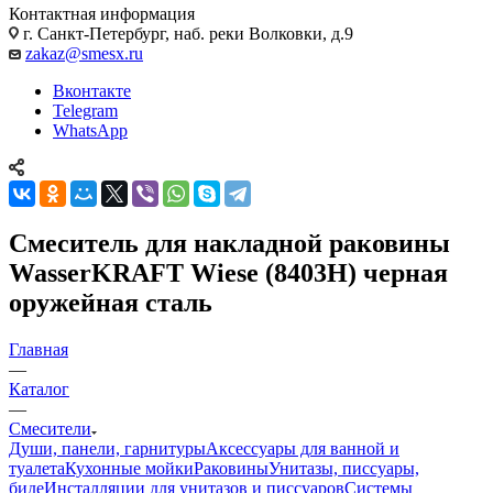
Контактная информация
г. Санкт-Петербург, наб. реки Волковки, д.9
zakaz@smesx.ru
Вконтакте
Telegram
WhatsApp
Смеситель для накладной раковины
WasserKRAFT Wiese (8403H) черная
оружейная сталь
Главная
—
Каталог
—
Смесители
Души, панели, гарнитуры
Аксессуары для ванной и
туалета
Кухонные мойки
Раковины
Унитазы, писсуары,
биде
Инсталляции для унитазов и писсуаров
Системы