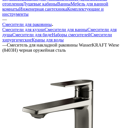
отопления
Душевые кабины
Ванны
Мебель для ванной
комнаты
Инженерная сантехника
Комплектующие и
инструменты
—
Смесители для раковины
Смесители для кухни
Смесители для ванны
Смесители для
душа
Смесители для биде
Наборы смесителей
Смесители
хирургические
Краны для воды
—
Смеситель для накладной раковины WasserKRAFT Wiese
(8403H) черная оружейная сталь