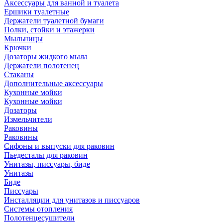
Аксессуары для ванной и туалета
Ершики туалетные
Держатели туалетной бумаги
Полки, стойки и этажерки
Мыльницы
Крючки
Дозаторы жидкого мыла
Держатели полотенец
Стаканы
Дополнительные аксессуары
Кухонные мойки
Кухонные мойки
Дозаторы
Измельчители
Раковины
Раковины
Сифоны и выпуски для раковин
Пьедесталы для раковин
Унитазы, писсуары, биде
Унитазы
Биде
Писсуары
Инсталляции для унитазов и писсуаров
Системы отопления
Полотенцесушители