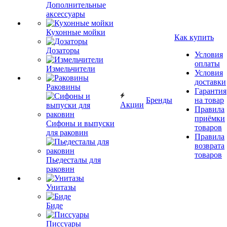
Дополнительные
аксессуары
Кухонные мойки
Как купить
Дозаторы
Условия
оплаты
Измельчители
Условия
доставки
Раковины
Гарантия
Бренды
на товар
Акции
Правила
приёмки
Сифоны и выпуски
товаров
для раковин
Правила
возврата
товаров
Пьедесталы для
раковин
Унитазы
Биде
Писсуары