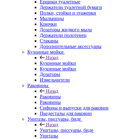
Ершики туалетные
Держатели туалетной бумаги
Полки, стойки и этажерки
Мыльницы
Крючки
Дозаторы жидкого мыла
Держатели полотенец
Стаканы
Дополнительные аксессуары
Кухонные мойки
Назад
Кухонные мойки
Кухонные мойки
Дозаторы
Измельчители
Раковины
Назад
Раковины
Раковины
Сифоны и выпуски для раковин
Пьедесталы для раковин
Унитазы, писсуары, биде
Назад
Унитазы, писсуары, биде
Унитазы