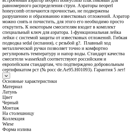
встроенный аэратор neoperl honeycomb пластиковый для
равномерного распределения струи. Аэраторы neoperl
honeycomb отличаются прочностью, не подвержены
разрушению и образованию известковых отложений. Аэратор
можно снять и почистить, для этого его необходимо просто
открутить. К некоторым смесителям входит в комплект
специальный ключ для аэратора. 1-функциональная лейка
лейки с системой защиты от известковых отложений. Гибкая
подводка sedal (испания), с резьбой g?. Плавный ход
металлической ручки позволяет точно и комфортно
регулировать температуру и напор воды. Стандарт качества
смесители wasserkraft соответствуют российским и
европейским стандартам, что подтверждено добровольным
сертификатом рст (№ росс de.Ae95.H01093). Гарантия 5 лет!
Основные характеристики
Материал
Латунь
Цвет
Черный
Монтаж
На столешницу
Коллекция
Wiese
Форма излива