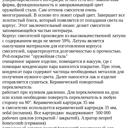
форма, функциональность и завораживающий цвет
оружейной стали. Сам оттенок смесителя очень
многогранный. В основе его лежит серый цвет. Завершает все
золотистый блеск, который появляется от попадания света на
корпус. Этот заключительный нюанс делает смесители
запоминающейся частью интерьера.
Корпус смесителей произведен из высококачественной латуни
с содержанием меди не менее 59%. Латунь является
наилучшим материалом для изготовления корпуса
смесителей, характеризуется долговечностью и прочностью.
Pvd-покрытие "оружейная сталь"
очищенное заранее изделие, помещается в вакуум, где с
помощью конденсации пара наносится покрытие. При этом,
конденсат пара содержит частицы необходимых металлов для
получения нужного цвета. Далее наносится лак и изделие
отправляется сушиться. Керамический поворотный
переключатель
работает при нулевом давлении. Для переключения на душ
или излив необходимо повернуть переключатель в любую
сторону на 90°. Керамический картридж 35 мм
в смесителях используется керамический картридж 35 мм,
sedal (испания). Все картриджи выдерживают 500 000
рабочих циклов (открытий / закрытий). Аэратор neoperl
honeycomb (германия)