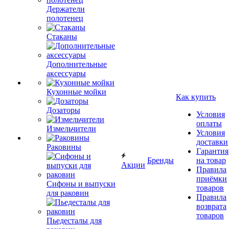
Держатели
полотенец
Стаканы
Дополнительные
аксессуары
Кухонные мойки
Как купить
Дозаторы
Условия
оплаты
Измельчители
Условия
доставки
Раковины
Гарантия
Бренды
на товар
Акции
Правила
приёмки
Сифоны и выпуски
товаров
для раковин
Правила
возврата
товаров
Пьедесталы для