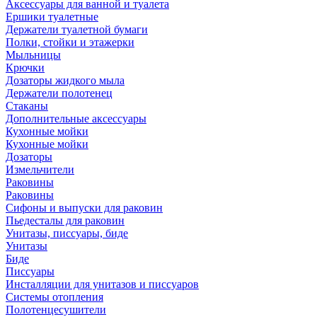
Аксессуары для ванной и туалета
Ершики туалетные
Держатели туалетной бумаги
Полки, стойки и этажерки
Мыльницы
Крючки
Дозаторы жидкого мыла
Держатели полотенец
Стаканы
Дополнительные аксессуары
Кухонные мойки
Кухонные мойки
Дозаторы
Измельчители
Раковины
Раковины
Сифоны и выпуски для раковин
Пьедесталы для раковин
Унитазы, писсуары, биде
Унитазы
Биде
Писсуары
Инсталляции для унитазов и писсуаров
Системы отопления
Полотенцесушители