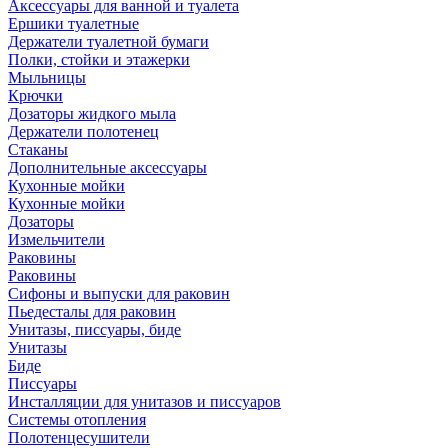
Аксессуары для ванной и туалета
Ершики туалетные
Держатели туалетной бумаги
Полки, стойки и этажерки
Мыльницы
Крючки
Дозаторы жидкого мыла
Держатели полотенец
Стаканы
Дополнительные аксессуары
Кухонные мойки
Кухонные мойки
Дозаторы
Измельчители
Раковины
Раковины
Сифоны и выпуски для раковин
Пьедесталы для раковин
Унитазы, писсуары, биде
Унитазы
Биде
Писсуары
Инсталляции для унитазов и писсуаров
Системы отопления
Полотенцесушители