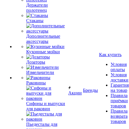
Держатели
полотенец
Стаканы
Дополнительные
аксессуары
Кухонные мойки
Как купить
Дозаторы
Условия
оплаты
Измельчители
Условия
доставки
Раковины
Гарантия
Бренды
на товар
Акции
Правила
приёмки
Сифоны и выпуски
товаров
для раковин
Правила
возврата
товаров
Пьедесталы для