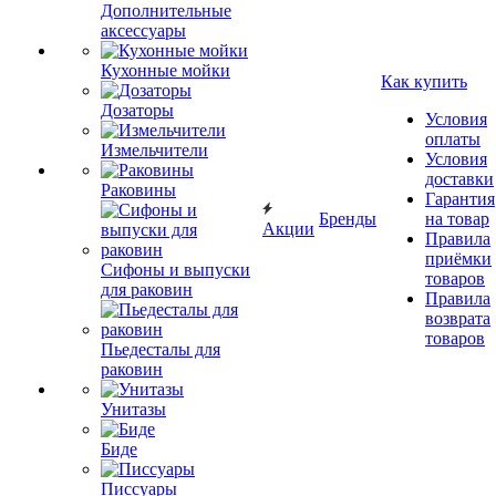
Дополнительные
аксессуары
Кухонные мойки
Как купить
Дозаторы
Условия
оплаты
Измельчители
Условия
доставки
Раковины
Гарантия
Бренды
на товар
Акции
Правила
приёмки
Сифоны и выпуски
товаров
для раковин
Правила
возврата
товаров
Пьедесталы для
раковин
Унитазы
Биде
Писсуары