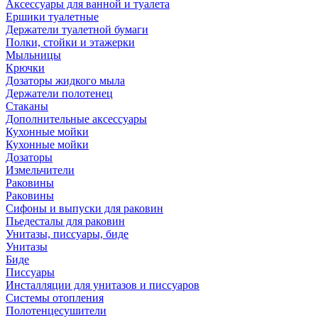
Аксессуары для ванной и туалета
Ершики туалетные
Держатели туалетной бумаги
Полки, стойки и этажерки
Мыльницы
Крючки
Дозаторы жидкого мыла
Держатели полотенец
Стаканы
Дополнительные аксессуары
Кухонные мойки
Кухонные мойки
Дозаторы
Измельчители
Раковины
Раковины
Сифоны и выпуски для раковин
Пьедесталы для раковин
Унитазы, писсуары, биде
Унитазы
Биде
Писсуары
Инсталляции для унитазов и писсуаров
Системы отопления
Полотенцесушители