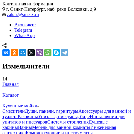
Контактная информация
г. Санкт-Петербург, наб. реки Волковки, д.9
zakaz@smesx.ru
Вконтакте
Telegram
WhatsApp
Измельчители
14
Главная
—
Каталог
—
Кухонные мойки
Смесители
Души, панели, гарнитуры
Аксессуары для ванной и
туалета
Раковины
Унитазы, писсуары, биде
Инсталляции для
унитазов и писсуаров
Системы отопления
Душевые
кабины
Ванны
Мебель для ванной комнаты
Инженерная
сантехника
Комплектующие и инструменты