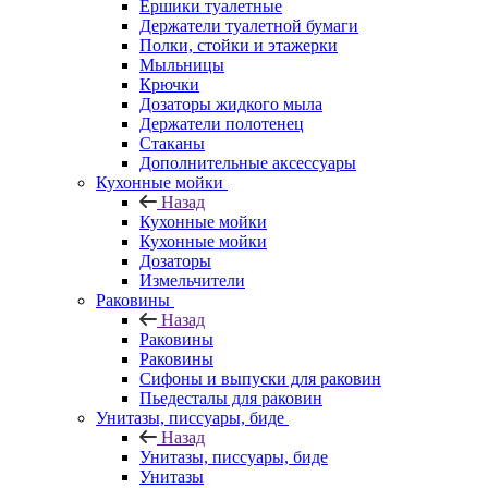
Ершики туалетные
Держатели туалетной бумаги
Полки, стойки и этажерки
Мыльницы
Крючки
Дозаторы жидкого мыла
Держатели полотенец
Стаканы
Дополнительные аксессуары
Кухонные мойки
Назад
Кухонные мойки
Кухонные мойки
Дозаторы
Измельчители
Раковины
Назад
Раковины
Раковины
Сифоны и выпуски для раковин
Пьедесталы для раковин
Унитазы, писсуары, биде
Назад
Унитазы, писсуары, биде
Унитазы