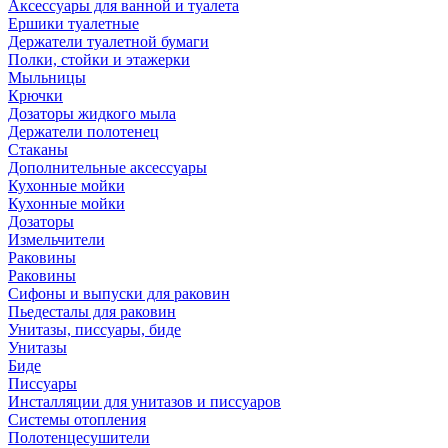
Аксессуары для ванной и туалета
Ершики туалетные
Держатели туалетной бумаги
Полки, стойки и этажерки
Мыльницы
Крючки
Дозаторы жидкого мыла
Держатели полотенец
Стаканы
Дополнительные аксессуары
Кухонные мойки
Кухонные мойки
Дозаторы
Измельчители
Раковины
Раковины
Сифоны и выпуски для раковин
Пьедесталы для раковин
Унитазы, писсуары, биде
Унитазы
Биде
Писсуары
Инсталляции для унитазов и писсуаров
Системы отопления
Полотенцесушители